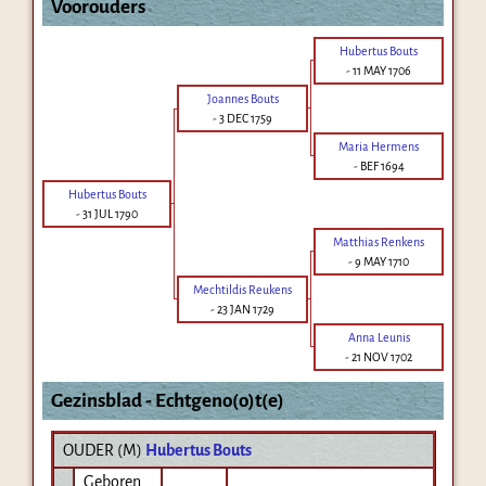
Voorouders
Hubertus Bouts
-
11 MAY 1706
Joannes Bouts
-
3 DEC 1759
Maria Hermens
-
BEF 1694
Hubertus Bouts
-
31 JUL 1790
Matthias Renkens
-
9 MAY 1710
Mechtildis Reukens
-
23 JAN 1729
Anna Leunis
-
21 NOV 1702
Gezinsblad - Echtgeno(o)t(e)
OUDER (
M
)
Hubertus Bouts
Geboren