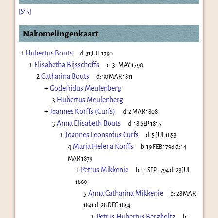
[S15]
Nakomelingenkaart
1
Hubertus Bouts
d:
31 JUL 1790
+
Elisabetha Bijsschoffs
d:
31 MAY 1790
2
Catharina Bouts
d:
30 MAR 1831
+
Godefridus Meulenberg
3
Hubertus Meulenberg
+
Joannes Körffs (Curfs)
d:
2 MAR 1808
3
Anna Elisabeth Bouts
d:
18 SEP 1815
+
Joannes Leonardus Curfs
d:
5 JUL 1853
4
Maria Helena Korffs
b:
19 FEB 1798
d:
14
MAR 1879
+
Petrus Mikkenie
b:
11 SEP 1794
d:
23 JUL
1860
5
Anna Catharina Mikkenie
b:
28 MAR
1841
d:
28 DEC 1894
+
Petrus Hubertus Bergholtz
b: