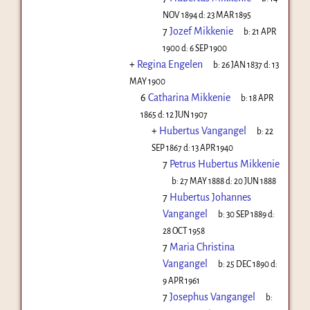
NOV 1894
d:
23 MAR 1895
7
Jozef Mikkenie
b:
21 APR
1900
d:
6 SEP 1900
+
Regina Engelen
b:
26 JAN 1837
d:
13
MAY 1900
6
Catharina Mikkenie
b:
18 APR
1865
d:
12 JUN 1907
+
Hubertus Vangangel
b:
22
SEP 1867
d:
13 APR 1940
7
Petrus Hubertus Mikkenie
b:
27 MAY 1888
d:
20 JUN 1888
7
Hubertus Johannes
Vangangel
b:
30 SEP 1889
d:
28 OCT 1958
7
Maria Christina
Vangangel
b:
25 DEC 1890
d:
9 APR 1961
7
Josephus Vangangel
b: