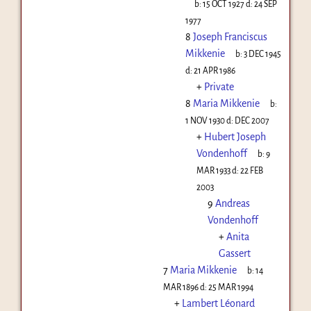
b:
15 OCT 1927
d:
24 SEP
1977
8
Joseph Franciscus
Mikkenie
b:
3 DEC 1945
d:
21 APR 1986
+
Private
8
Maria Mikkenie
b:
1 NOV 1930
d:
DEC 2007
+
Hubert Joseph
Vondenhoff
b:
9
MAR 1933
d:
22 FEB
2003
9
Andreas
Vondenhoff
+
Anita
Gassert
7
Maria Mikkenie
b:
14
MAR 1896
d:
25 MAR 1994
+
Lambert Léonard