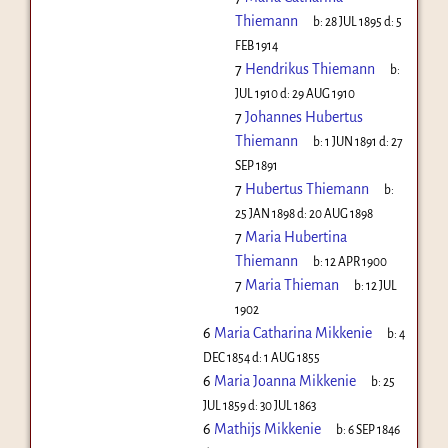
Thiemann
b:
28 JUL 1895
d:
5
FEB 1914
7
Hendrikus Thiemann
b:
JUL 1910
d:
29 AUG 1910
7
Johannes Hubertus
Thiemann
b:
1 JUN 1891
d:
27
SEP 1891
7
Hubertus Thiemann
b:
25 JAN 1898
d:
20 AUG 1898
7
Maria Hubertina
Thiemann
b:
12 APR 1900
7
Maria Thieman
b:
12 JUL
1902
6
Maria Catharina Mikkenie
b:
4
DEC 1854
d:
1 AUG 1855
6
Maria Joanna Mikkenie
b:
25
JUL 1859
d:
30 JUL 1863
6
Mathijs Mikkenie
b:
6 SEP 1846