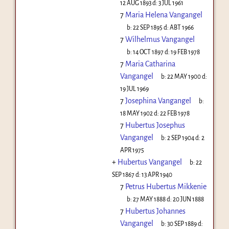
12 AUG 1893
d:
3 JUL 1961
7
Maria Helena Vangangel
b:
22 SEP 1895
d:
ABT 1966
7
Wilhelmus Vangangel
b:
14 OCT 1897
d:
19 FEB 1978
7
Maria Catharina
Vangangel
b:
22 MAY 1900
d:
19 JUL 1969
7
Josephina Vangangel
b:
18 MAY 1902
d:
22 FEB 1978
7
Hubertus Josephus
Vangangel
b:
2 SEP 1904
d:
2
APR 1975
+
Hubertus Vangangel
b:
22
SEP 1867
d:
13 APR 1940
7
Petrus Hubertus Mikkenie
b:
27 MAY 1888
d:
20 JUN 1888
7
Hubertus Johannes
Vangangel
b:
30 SEP 1889
d: