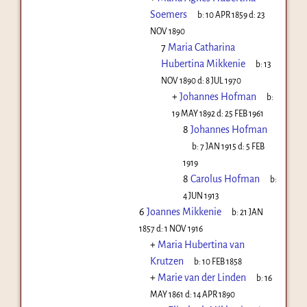
Soemers
b:
10 APR 1859
d:
23
NOV 1890
7
Maria Catharina
Hubertina Mikkenie
b:
13
NOV 1890
d:
8 JUL 1970
+
Johannes Hofman
b:
19 MAY 1892
d:
25 FEB 1961
8
Johannes Hofman
b:
7 JAN 1915
d:
5 FEB
1919
8
Carolus Hofman
b:
4 JUN 1913
6
Joannes Mikkenie
b:
21 JAN
1857
d:
1 NOV 1916
+
Maria Hubertina van
Krutzen
b:
10 FEB 1858
+
Marie van der Linden
b:
16
MAY 1861
d:
14 APR 1890