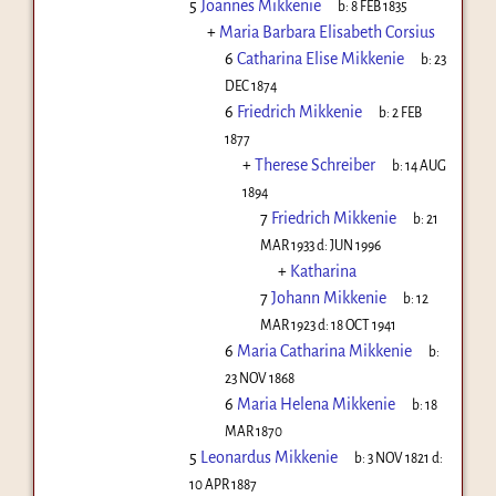
5
Joannes Mikkenie
b:
8 FEB 1835
+
Maria Barbara Elisabeth Corsius
6
Catharina Elise Mikkenie
b:
23
DEC 1874
6
Friedrich Mikkenie
b:
2 FEB
1877
+
Therese Schreiber
b:
14 AUG
1894
7
Friedrich Mikkenie
b:
21
MAR 1933
d:
JUN 1996
+
Katharina
7
Johann Mikkenie
b:
12
MAR 1923
d:
18 OCT 1941
6
Maria Catharina Mikkenie
b:
23 NOV 1868
6
Maria Helena Mikkenie
b:
18
MAR 1870
5
Leonardus Mikkenie
b:
3 NOV 1821
d:
10 APR 1887