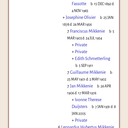
Fassotte
b:
15 DEC 1892
d:
4 NOV 1965
+
Josephine Olivier
b:
25 JAN
1878
d:
26 MAR 1956
7
Franciscus Mikkenie
b:
5
MAR 1903
d:
24 JUL 1954
+
Private
+
Private
+
Edith Schmetterling
b:
5 SEP 1911
7
Guillaume Mikkenie
b:
25 MAY 1901
d:
2 MAY 1902
7
Jan Mikkenie
b:
26 APR
1906
d:
17 MAR 1976
+
Ivonne Therese
Duijsters
b:
7 JAN 1931
d:
8
JAN 2005
+
Private
6
Leonardus Hubertus Mikkenie