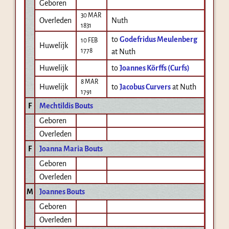
Geboren
30 MAR
Overleden
Nuth
1831
to
Godefridus Meulenberg
10 FEB
Huwelijk
1778
at Nuth
Huwelijk
to
Joannes Körffs (Curfs)
8 MAR
Huwelijk
to
Jacobus Curvers
at Nuth
1791
F
Mechtildis Bouts
Geboren
Overleden
F
Joanna Maria Bouts
Geboren
Overleden
M
Joannes Bouts
Geboren
Overleden