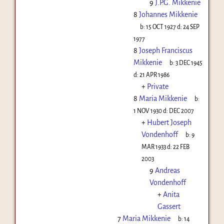
9
J.P.G. Mikkenie
8
Johannes Mikkenie
b:
15 OCT 1927
d:
24 SEP
1977
8
Joseph Franciscus
Mikkenie
b:
3 DEC 1945
d:
21 APR 1986
+
Private
8
Maria Mikkenie
b:
1 NOV 1930
d:
DEC 2007
+
Hubert Joseph
Vondenhoff
b:
9
MAR 1933
d:
22 FEB
2003
9
Andreas
Vondenhoff
+
Anita
Gassert
7
Maria Mikkenie
b:
14