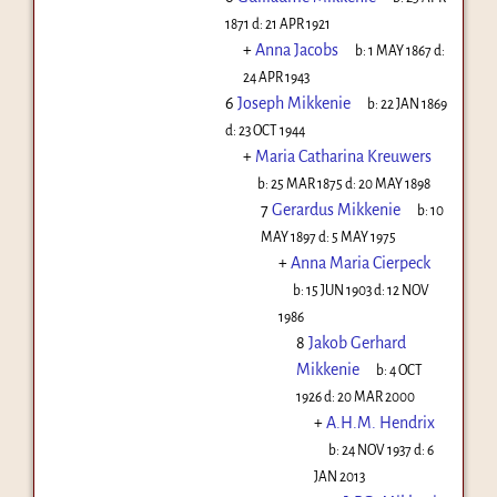
1871
d:
21 APR 1921
+
Anna Jacobs
b:
1 MAY 1867
d:
24 APR 1943
6
Joseph Mikkenie
b:
22 JAN 1869
d:
23 OCT 1944
+
Maria Catharina Kreuwers
b:
25 MAR 1875
d:
20 MAY 1898
7
Gerardus Mikkenie
b:
10
MAY 1897
d:
5 MAY 1975
+
Anna Maria Cierpeck
b:
15 JUN 1903
d:
12 NOV
1986
8
Jakob Gerhard
Mikkenie
b:
4 OCT
1926
d:
20 MAR 2000
+
A.H.M. Hendrix
b:
24 NOV 1937
d:
6
JAN 2013