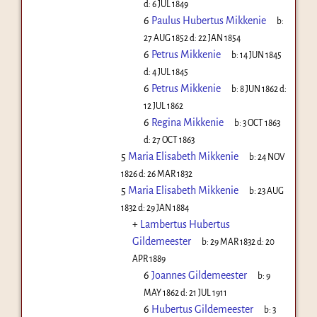
d:
6 JUL 1849
6
Paulus Hubertus Mikkenie
b:
27 AUG 1852
d:
22 JAN 1854
6
Petrus Mikkenie
b:
14 JUN 1845
d:
4 JUL 1845
6
Petrus Mikkenie
b:
8 JUN 1862
d:
12 JUL 1862
6
Regina Mikkenie
b:
3 OCT 1863
d:
27 OCT 1863
5
Maria Elisabeth Mikkenie
b:
24 NOV
1826
d:
26 MAR 1832
5
Maria Elisabeth Mikkenie
b:
23 AUG
1832
d:
29 JAN 1884
+
Lambertus Hubertus
Gildemeester
b:
29 MAR 1832
d:
20
APR 1889
6
Joannes Gildemeester
b:
9
MAY 1862
d:
21 JUL 1911
6
Hubertus Gildemeester
b:
3