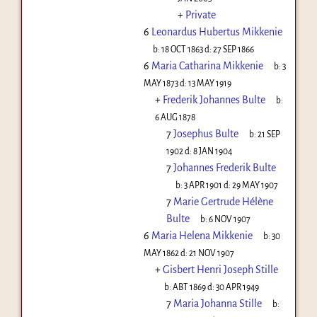
+
Private
6
Leonardus Hubertus Mikkenie
b:
18 OCT 1863
d:
27 SEP 1866
6
Maria Catharina Mikkenie
b:
3
MAY 1873
d:
13 MAY 1919
+
Frederik Johannes Bulte
b:
6 AUG 1878
7
Josephus Bulte
b:
21 SEP
1902
d:
8 JAN 1904
7
Johannes Frederik Bulte
b:
3 APR 1901
d:
29 MAY 1907
7
Marie Gertrude Hélène
Bulte
b:
6 NOV 1907
6
Maria Helena Mikkenie
b:
30
MAY 1862
d:
21 NOV 1907
+
Gisbert Henri Joseph Stille
b:
ABT 1869
d:
30 APR 1949
7
Maria Johanna Stille
b: