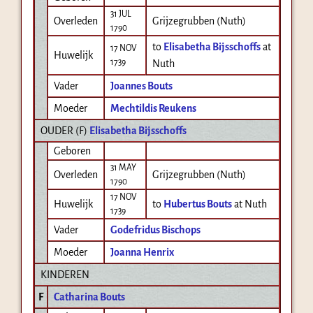
31 JUL
Overleden
Grijzegrubben (Nuth)
1790
to
Elisabetha Bijsschoffs
at
17 NOV
Huwelijk
1739
Nuth
Vader
Joannes Bouts
Moeder
Mechtildis Reukens
OUDER (
F
)
Elisabetha Bijsschoffs
Geboren
31 MAY
Overleden
Grijzegrubben (Nuth)
1790
17 NOV
Huwelijk
to
Hubertus Bouts
at Nuth
1739
Vader
Godefridus Bischops
Moeder
Joanna Henrix
KINDEREN
F
Catharina Bouts