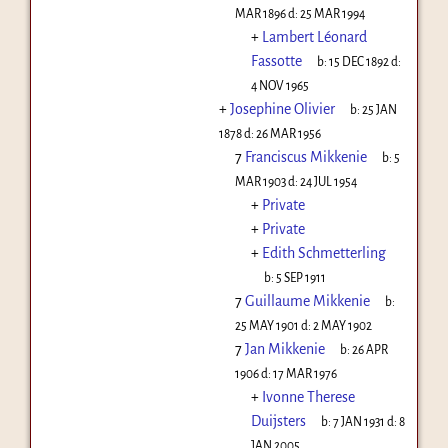
MAR 1896
d:
25 MAR 1994
+
Lambert Léonard
Fassotte
b:
15 DEC 1892
d:
4 NOV 1965
+
Josephine Olivier
b:
25 JAN
1878
d:
26 MAR 1956
7
Franciscus Mikkenie
b:
5
MAR 1903
d:
24 JUL 1954
+
Private
+
Private
+
Edith Schmetterling
b:
5 SEP 1911
7
Guillaume Mikkenie
b:
25 MAY 1901
d:
2 MAY 1902
7
Jan Mikkenie
b:
26 APR
1906
d:
17 MAR 1976
+
Ivonne Therese
Duijsters
b:
7 JAN 1931
d:
8
JAN 2005