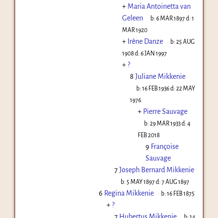
+
Maria Antoinetta van
Geleen
b:
6 MAR 1897
d:
1
MAR 1920
+
Irène Danze
b:
25 AUG
1908
d:
6 JAN 1997
+
?
8
Juliane Mikkenie
b:
16 FEB 1936
d:
22 MAY
1976
+
Pierre Sauvage
b:
29 MAR 1933
d:
4
FEB 2018
9
Françoise
Sauvage
7
Joseph Bernard Mikkenie
b:
5 MAY 1897
d:
7 AUG 1897
6
Regina Mikkenie
b:
16 FEB 1875
+
?
7
Hubertus Mikkenie
b:
14