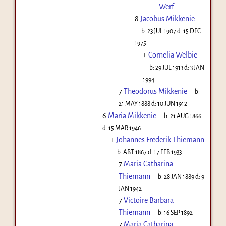
Werf
8
Jacobus Mikkenie
b:
23 JUL 1907
d:
15 DEC
1975
+
Cornelia Welbie
b:
29 JUL 1913
d:
3 JAN
1994
7
Theodorus Mikkenie
b:
21 MAY 1888
d:
10 JUN 1912
6
Maria Mikkenie
b:
21 AUG 1866
d:
15 MAR 1946
+
Johannes Frederik Thiemann
b:
ABT 1867
d:
17 FEB 1933
7
Maria Catharina
Thiemann
b:
28 JAN 1889
d:
9
JAN 1942
7
Victoire Barbara
Thiemann
b:
16 SEP 1892
7
Maria Catharina