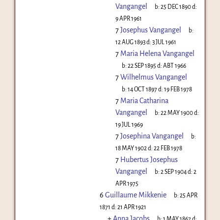
Vangangel
b:
25 DEC 1890
d:
9 APR 1961
7
Josephus Vangangel
b:
12 AUG 1893
d:
3 JUL 1961
7
Maria Helena Vangangel
b:
22 SEP 1895
d:
ABT 1966
7
Wilhelmus Vangangel
b:
14 OCT 1897
d:
19 FEB 1978
7
Maria Catharina
Vangangel
b:
22 MAY 1900
d:
19 JUL 1969
7
Josephina Vangangel
b:
18 MAY 1902
d:
22 FEB 1978
7
Hubertus Josephus
Vangangel
b:
2 SEP 1904
d:
2
APR 1975
6
Guillaume Mikkenie
b:
25 APR
1871
d:
21 APR 1921
+
Anna Jacobs
b:
1 MAY 1867
d: