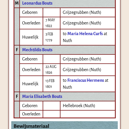
M
Leonardus Bouts
Geboren
Grijzegrubben (Nuth)
7 MAY
Overleden
Grijzegrubben (Nuth)
1822
to
Maria Helena Curfs
at
3 FEB
Huwelijk
1779
Nuth
F
Mechtildis Bouts
Geboren
Grijzegrubben (Nuth)
22 AUG
Overleden
Grijzegrubben (Nuth)
1826
to
Franciscus Hermens
at
13 FEB
Huwelijk
1801
Nuth
F
Maria Elisabeth Bouts
Geboren
Hellebroek (Nuth)
Overleden
Bewijsmateriaal