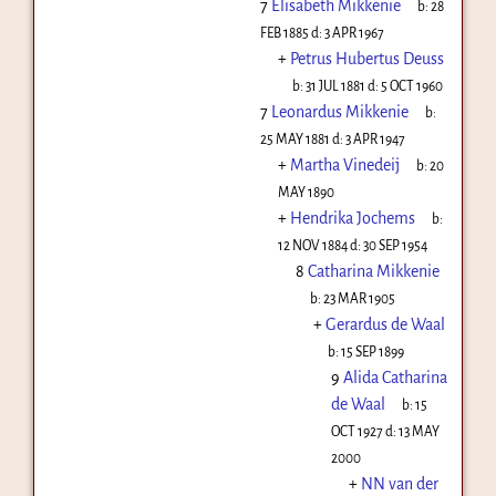
7
Elisabeth Mikkenie
b:
28
FEB 1885
d:
3 APR 1967
+
Petrus Hubertus Deuss
b:
31 JUL 1881
d:
5 OCT 1960
7
Leonardus Mikkenie
b:
25 MAY 1881
d:
3 APR 1947
+
Martha Vinedeij
b:
20
MAY 1890
+
Hendrika Jochems
b:
12 NOV 1884
d:
30 SEP 1954
8
Catharina Mikkenie
b:
23 MAR 1905
+
Gerardus de Waal
b:
15 SEP 1899
9
Alida Catharina
de Waal
b:
15
OCT 1927
d:
13 MAY
2000
+
NN van der