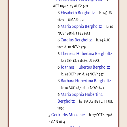
ABT 1836
d:
25 AUG 1907
6
Elisabeth Bergholtz
b:
14 JUN
1869
d:
8 MAR 1951
6
Maria Sophia Bergholtz
b:
10
NOV 1865
d:
5 FEB 1935
6
Carolus Bergholtz
b:
24 AUG
1861
d:
18 NOV 1929
6
Theresia Hubertina Bergholtz
b:
4 SEP 1874
d:
29 JUL 1958
6
Joannes Hubertus Bergholtz
b:
29 OCT 1871
d:
24 NOV 1947
6
Barbara Hubertina Bergholtz
b:
10 AUG 1873
d:
12 NOV 1873
6
Maria Sophia Hubertina
Bergholtz
b:
18 AUG 1884
d:
14 JUL
1890
5
Gertrudis Mikkenie
b:
27 OCT 1829
d:
23 JAN 1834