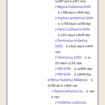
29 SEP 1900
d:
9 OCT 1900
7
Regina Hubertina Stille
b:
5 FEB 1892
d:
3 MAY 1892
7
Sophia Lambertina Stille
b:
12 FEB 1893
d:
23 FEB 1896
7
Henri Guillaume Stille
b:
6 JUL 1894
d:
9 MAR 1895
7
Dominicus Hubertus
Stille
b:
3 AUG 1895
d:
6 MAY
1956
7
Dominicus Stille
b:
20
JUL 1896
d:
22 JUL 1896
7
NN Stille
b:
24 NOV 1899
7
NN Stille
b:
9 MAR 1899
6
Petrus Hubertus Mikkenie
b:
23 FEB 1867
d:
6 NOV 1931
+
Maria Catharina Cox
b:
1867
d:
1957
7
Hubertus Ludovicus