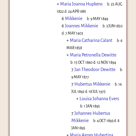
+
Maria Joanna Hupkens
b:
25 AUG
1822
d:
24 APR 1881
6
Mikkenie
b:
9 MAY 1849
6
Joannes Mikkenie
b:
3 JUN 1850
d:
7 MAY 1903
+
Maria Catharina Calant
b:
6
MAR 1858
+
Maria Petronella Dewitte
b:
15 OCT 1860
d:
12 NOV 1894
7
Jan Theodoor Dewitte
b:
9 MAY 1877
7
Hubertus Mikkenie
b:
16
JUL 1892
d:
18 JUL 1975
+
Louisa Johanna Evers
b:
1 JAN 1895
7
Johannes Hubertus
Mikkenie
b:
4 OCT 1893
d:
8
JAN 1895
+
Maria Agnes Hubertina