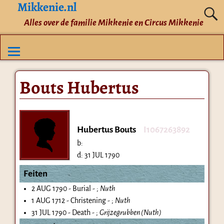
Mikkenie.nl
Alles over de familie Mikkenie en Circus Mikkenie
Bouts Hubertus
Hubertus Bouts
I1067263892
b:
d:
31 JUL 1790
Feiten
2 AUG 1790 - Burial - ;
Nuth
1 AUG 1712 - Christening - ;
Nuth
31 JUL 1790 - Death - ;
Grijzegrubben (Nuth)