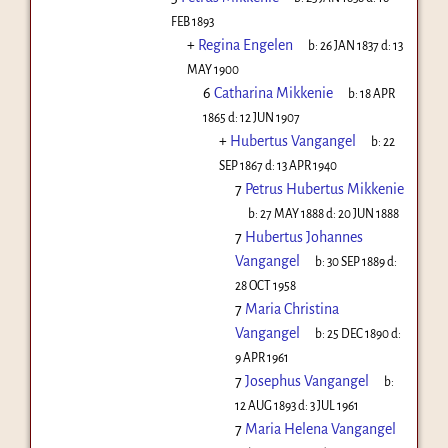
FEB 1893
+
Regina Engelen
b:
26 JAN 1837
d:
13
MAY 1900
6
Catharina Mikkenie
b:
18 APR
1865
d:
12 JUN 1907
+
Hubertus Vangangel
b:
22
SEP 1867
d:
13 APR 1940
7
Petrus Hubertus Mikkenie
b:
27 MAY 1888
d:
20 JUN 1888
7
Hubertus Johannes
Vangangel
b:
30 SEP 1889
d:
28 OCT 1958
7
Maria Christina
Vangangel
b:
25 DEC 1890
d:
9 APR 1961
7
Josephus Vangangel
b:
12 AUG 1893
d:
3 JUL 1961
7
Maria Helena Vangangel