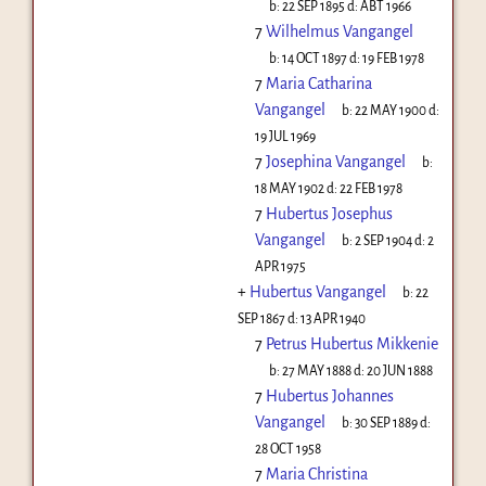
b:
22 SEP 1895
d:
ABT 1966
7
Wilhelmus Vangangel
b:
14 OCT 1897
d:
19 FEB 1978
7
Maria Catharina
Vangangel
b:
22 MAY 1900
d:
19 JUL 1969
7
Josephina Vangangel
b:
18 MAY 1902
d:
22 FEB 1978
7
Hubertus Josephus
Vangangel
b:
2 SEP 1904
d:
2
APR 1975
+
Hubertus Vangangel
b:
22
SEP 1867
d:
13 APR 1940
7
Petrus Hubertus Mikkenie
b:
27 MAY 1888
d:
20 JUN 1888
7
Hubertus Johannes
Vangangel
b:
30 SEP 1889
d:
28 OCT 1958
7
Maria Christina