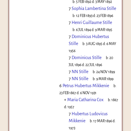
b:
5 FEB 1892
d:
3 MAY 1892
7
Sophia Lambertina Stille
b:
12 FEB 1893
d:
23 FEB 1896
7
Henri Guillaume Stille
b:
6 JUL 1894
d:
9 MAR 1895
7
Dominicus Hubertus
Stille
b:
3 AUG 1895
d:
6 MAY
1956
7
Dominicus Stille
b:
20
JUL 1896
d:
22 JUL 1896
7
NN Stille
b:
24 NOV 1899
7
NN Stille
b:
9 MAR 1899
6
Petrus Hubertus Mikkenie
b:
23 FEB 1867
d:
6 NOV 1931
+
Maria Catharina Cox
b:
1867
d:
1957
7
Hubertus Ludovicus
Mikkenie
b:
17 MAR 1896
d:
1973