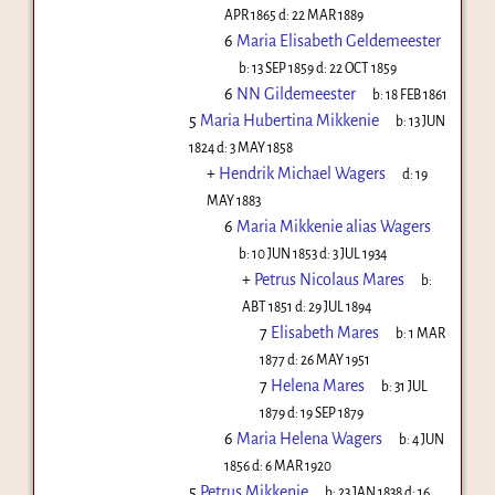
APR 1865
d:
22 MAR 1889
6
Maria Elisabeth Geldemeester
b:
13 SEP 1859
d:
22 OCT 1859
6
NN Gildemeester
b:
18 FEB 1861
5
Maria Hubertina Mikkenie
b:
13 JUN
1824
d:
3 MAY 1858
+
Hendrik Michael Wagers
d:
19
MAY 1883
6
Maria Mikkenie alias Wagers
b:
10 JUN 1853
d:
3 JUL 1934
+
Petrus Nicolaus Mares
b:
ABT 1851
d:
29 JUL 1894
7
Elisabeth Mares
b:
1 MAR
1877
d:
26 MAY 1951
7
Helena Mares
b:
31 JUL
1879
d:
19 SEP 1879
6
Maria Helena Wagers
b:
4 JUN
1856
d:
6 MAR 1920
5
Petrus Mikkenie
b:
23 JAN 1838
d:
16