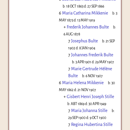
b:
18 OCT 1863
d:
27 SEP 1866
6
Maria Catharina Mikkenie
b:
3
MAY 1873
d:
13 MAY 1919
+
Frederik Johannes Bulte
b:
6 AUG 1878
7
Josephus Bulte
b:
21 SEP
1902
d:
8 JAN 1904
7
Johannes Frederik Bulte
b:
3 APR 1901
d:
29 MAY 1907
7
Marie Gertrude Hélène
Bulte
b:
6 NOV 1907
6
Maria Helena Mikkenie
b:
30
MAY 1862
d:
21 NOV 1907
+
Gisbert Henri Joseph Stille
b:
ABT 1869
d:
30 APR 1949
7
Maria Johanna Stille
b:
29 SEP 1900
d:
9 OCT 1900
7
Regina Hubertina Stille