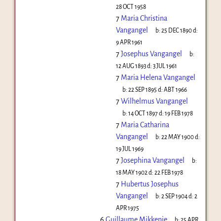
28 OCT 1958
7
Maria Christina
Vangangel
b:
25 DEC 1890
d:
9 APR 1961
7
Josephus Vangangel
b:
12 AUG 1893
d:
3 JUL 1961
7
Maria Helena Vangangel
b:
22 SEP 1895
d:
ABT 1966
7
Wilhelmus Vangangel
b:
14 OCT 1897
d:
19 FEB 1978
7
Maria Catharina
Vangangel
b:
22 MAY 1900
d:
19 JUL 1969
7
Josephina Vangangel
b:
18 MAY 1902
d:
22 FEB 1978
7
Hubertus Josephus
Vangangel
b:
2 SEP 1904
d:
2
APR 1975
6
Guillaume Mikkenie
b:
25 APR