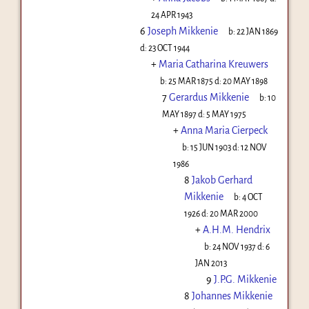
24 APR 1943
6
Joseph Mikkenie
b:
22 JAN 1869
d:
23 OCT 1944
+
Maria Catharina Kreuwers
b:
25 MAR 1875
d:
20 MAY 1898
7
Gerardus Mikkenie
b:
10
MAY 1897
d:
5 MAY 1975
+
Anna Maria Cierpeck
b:
15 JUN 1903
d:
12 NOV
1986
8
Jakob Gerhard
Mikkenie
b:
4 OCT
1926
d:
20 MAR 2000
+
A.H.M. Hendrix
b:
24 NOV 1937
d:
6
JAN 2013
9
J.P.G. Mikkenie
8
Johannes Mikkenie