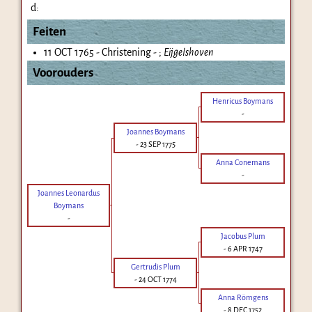
d:
Feiten
11 OCT 1765 - Christening - ;
Eijgelshoven
Voorouders
Henricus Boymans
-
Joannes Boymans
-
23 SEP 1775
Anna Conemans
-
Joannes Leonardus
Boymans
-
Jacobus Plum
-
6 APR 1747
Gertrudis Plum
-
24 OCT 1774
Anna Römgens
-
8 DEC 1752