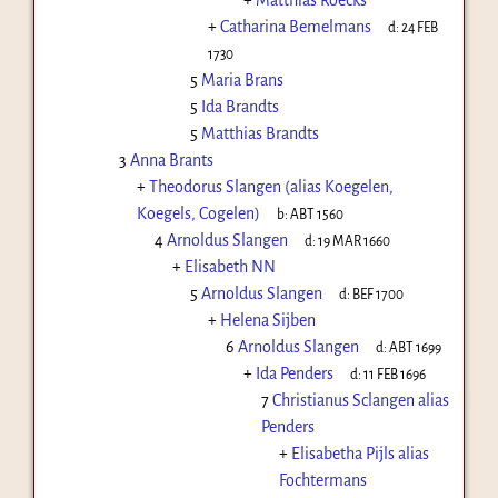
+
Catharina Bemelmans
d:
24 FEB
1730
5
Maria Brans
5
Ida Brandts
5
Matthias Brandts
3
Anna Brants
+
Theodorus Slangen (alias Koegelen,
Koegels, Cogelen)
b:
ABT 1560
4
Arnoldus Slangen
d:
19 MAR 1660
+
Elisabeth NN
5
Arnoldus Slangen
d:
BEF 1700
+
Helena Sijben
6
Arnoldus Slangen
d:
ABT 1699
+
Ida Penders
d:
11 FEB 1696
7
Christianus Sclangen alias
Penders
+
Elisabetha Pijls alias
Fochtermans