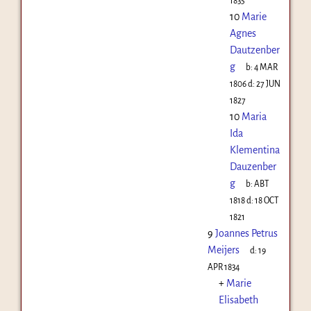
1835
10
Marie
Agnes
Dautzenber
g
b:
4 MAR
1806
d:
27 JUN
1827
10
Maria
Ida
Klementina
Dauzenber
g
b:
ABT
1818
d:
18 OCT
1821
9
Joannes Petrus
Meijers
d:
19
APR 1834
+
Marie
Elisabeth