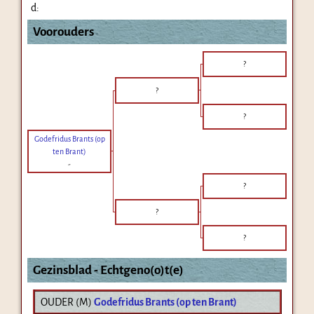
d:
Voorouders
?
?
?
Godefridus Brants (op
ten Brant)
-
?
?
?
Gezinsblad - Echtgeno(o)t(e)
OUDER (
M
)
Godefridus Brants (op ten Brant)