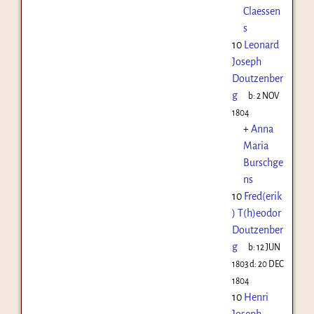
Claessen
s
10
Leonard
Joseph
Doutzenber
g
b:
2 NOV
1804
+
Anna
Maria
Burschge
ns
10
Fred(erik
) T(h)eodor
Doutzenber
g
b:
12 JUN
1803
d:
20 DEC
1804
10
Henri
Joseph