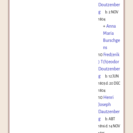
Doutzenber
g
b:
2 NOV
1804
+
Anna
Maria
Burschge
ns
10
Fred(erik
) T(h)eodor
Doutzenber
g
b:
12 JUN
1803
d:
20 DEC
1804
10
Henri
Joseph
Dautzenber
g
b:
ABT
1816
d:
14 NOV