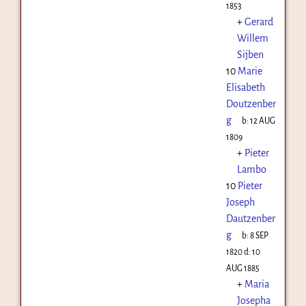
1853
+
Gerard
Willem
Sijben
10
Marie
Elisabeth
Doutzenber
g
b:
12 AUG
1809
+
Pieter
Lambo
10
Pieter
Joseph
Dautzenber
g
b:
8 SEP
1820
d:
10
AUG 1885
+
Maria
Josepha