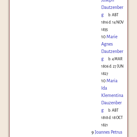
Dautzenber
g
b:
ABT
1816
d:
14 NOV
1835
10
Marie
Agnes
Dautzenber
g
b:
4 MAR
1806
d:
27 JUN
1827
10
Maria
Ida
Klementina
Dauzenber
g
b:
ABT
1818
d:
18 OCT
1821
9
Joannes Petrus