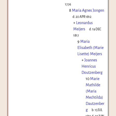
1776
8
Maria Agnes Jongen
d:
20 APR 1812
+
Leonardus
Meijers
d:
19 DEC
1817
9
Maria
Elisabeth (Marie
Lisette) Meijers
+
Joannes
Henricus
Doutzenberg
10
Marie
Mathilde
(Maria
Mechtilda)
Dautzenber
g
b:
13 JUL