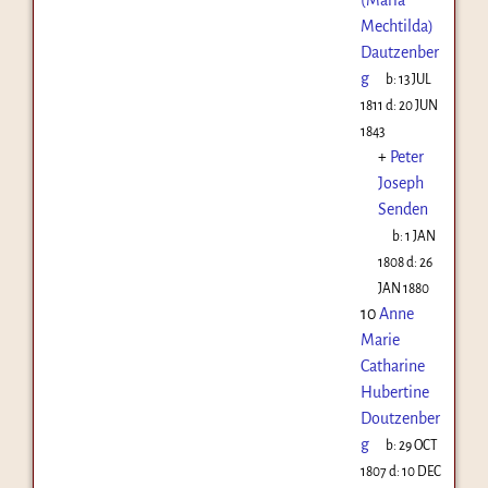
Mechtilda)
Dautzenber
g
b:
13 JUL
1811
d:
20 JUN
1843
+
Peter
Joseph
Senden
b:
1 JAN
1808
d:
26
JAN 1880
10
Anne
Marie
Catharine
Hubertine
Doutzenber
g
b:
29 OCT
1807
d:
10 DEC