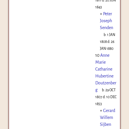
1811
d:
20 JUN
1843
+
Peter
Joseph
Senden
b:
1 JAN
1808
d:
26
JAN 1880
10
Anne
Marie
Catharine
Hubertine
Doutzenber
g
b:
29 OCT
1807
d:
10 DEC
1853
+
Gerard
Willem
Sijben