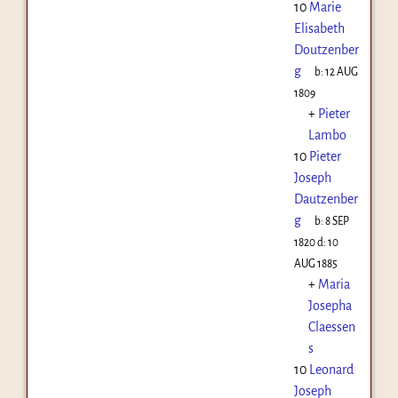
10
Marie
Elisabeth
Doutzenber
g
b:
12 AUG
1809
+
Pieter
Lambo
10
Pieter
Joseph
Dautzenber
g
b:
8 SEP
1820
d:
10
AUG 1885
+
Maria
Josepha
Claessen
s
10
Leonard
Joseph