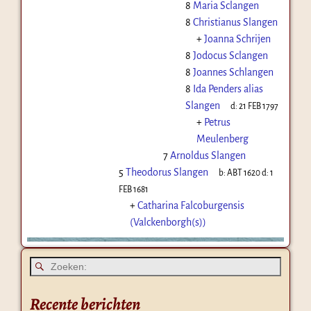
8
Maria Sclangen
8
Christianus Slangen
+
Joanna Schrijen
8
Jodocus Sclangen
8
Joannes Schlangen
8
Ida Penders alias
Slangen
d:
21 FEB 1797
+
Petrus
Meulenberg
7
Arnoldus Slangen
5
Theodorus Slangen
b:
ABT 1620
d:
1
FEB 1681
+
Catharina Falcoburgensis
(Valckenborgh(s))
Recente berichten