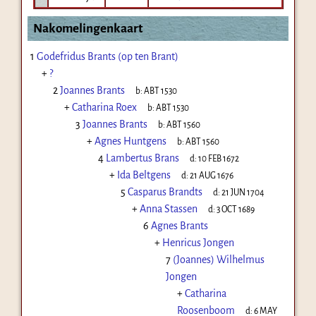
Nakomelingenkaart
1
Godefridus Brants (op ten Brant)
+
?
2
Joannes Brants
b:
ABT 1530
+
Catharina Roex
b:
ABT 1530
3
Joannes Brants
b:
ABT 1560
+
Agnes Huntgens
b:
ABT 1560
4
Lambertus Brans
d:
10 FEB 1672
+
Ida Beltgens
d:
21 AUG 1676
5
Casparus Brandts
d:
21 JUN 1704
+
Anna Stassen
d:
3 OCT 1689
6
Agnes Brants
+
Henricus Jongen
7
(Joannes) Wilhelmus
Jongen
+
Catharina
Roosenboom
d:
6 MAY