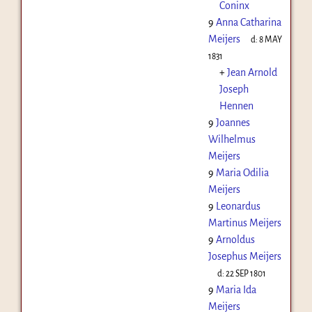
Coninx
9
Anna Catharina
Meijers
d:
8 MAY
1831
+
Jean Arnold
Joseph
Hennen
9
Joannes
Wilhelmus
Meijers
9
Maria Odilia
Meijers
9
Leonardus
Martinus Meijers
9
Arnoldus
Josephus Meijers
d:
22 SEP 1801
9
Maria Ida
Meijers