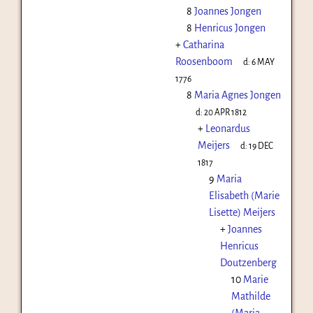
8
Joannes Jongen
8
Henricus Jongen
+
Catharina
Roosenboom
d:
6 MAY
1776
8
Maria Agnes Jongen
d:
20 APR 1812
+
Leonardus
Meijers
d:
19 DEC
1817
9
Maria
Elisabeth (Marie
Lisette) Meijers
+
Joannes
Henricus
Doutzenberg
10
Marie
Mathilde
(Maria