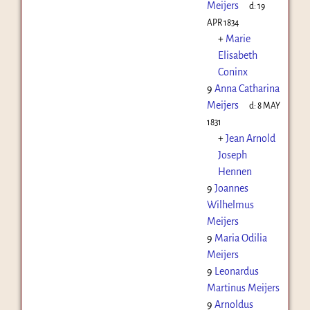
Meijers
d:
19
APR 1834
+
Marie
Elisabeth
Coninx
9
Anna Catharina
Meijers
d:
8 MAY
1831
+
Jean Arnold
Joseph
Hennen
9
Joannes
Wilhelmus
Meijers
9
Maria Odilia
Meijers
9
Leonardus
Martinus Meijers
9
Arnoldus