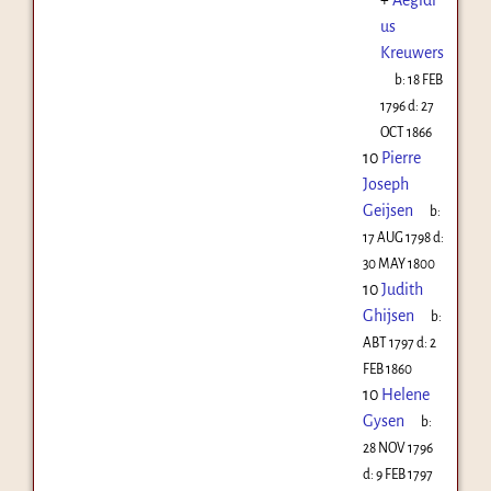
us
Kreuwers
b:
18 FEB
1796
d:
27
OCT 1866
10
Pierre
Joseph
Geijsen
b:
17 AUG 1798
d:
30 MAY 1800
10
Judith
Ghijsen
b:
ABT 1797
d:
2
FEB 1860
10
Helene
Gysen
b:
28 NOV 1796
d:
9 FEB 1797