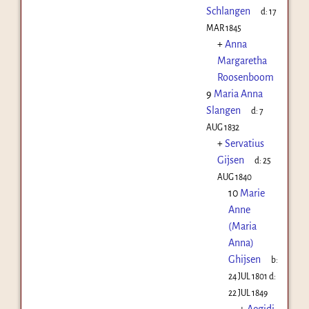
Schlangen
d:
17
MAR 1845
+
Anna
Margaretha
Roosenboom
9
Maria Anna
Slangen
d:
7
AUG 1832
+
Servatius
Gijsen
d:
25
AUG 1840
10
Marie
Anne
(Maria
Anna)
Ghijsen
b:
24 JUL 1801
d:
22 JUL 1849
+
Aegidi