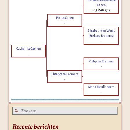
Canen
-
15 MAR 1717
Petrus Canen
-
Elisabeth van Werst
(Brekers, Breberts)
-
Catharina Caenen
-
Philippus Cremers
-
Elisabetha Cremers
-
Maria Meullenaers
-
Recente berichten