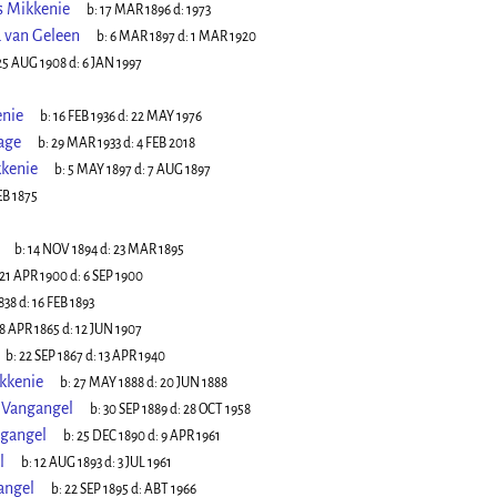
s Mikkenie
b:
17 MAR 1896
d:
1973
 van Geleen
b:
6 MAR 1897
d:
1 MAR 1920
25 AUG 1908
d:
6 JAN 1997
enie
b:
16 FEB 1936
d:
22 MAY 1976
age
b:
29 MAR 1933
d:
4 FEB 2018
kkenie
b:
5 MAY 1897
d:
7 AUG 1897
EB 1875
b:
14 NOV 1894
d:
23 MAR 1895
21 APR 1900
d:
6 SEP 1900
838
d:
16 FEB 1893
8 APR 1865
d:
12 JUN 1907
b:
22 SEP 1867
d:
13 APR 1940
kkenie
b:
27 MAY 1888
d:
20 JUN 1888
 Vangangel
b:
30 SEP 1889
d:
28 OCT 1958
ngangel
b:
25 DEC 1890
d:
9 APR 1961
l
b:
12 AUG 1893
d:
3 JUL 1961
angel
b:
22 SEP 1895
d:
ABT 1966