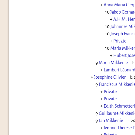
+
Anna Maria Cier
10
Jakob Gerhar
+
A.H.M. Hen
10
Johannes Mi
10
Joseph Franc
+
Private
10
Maria Mikken
+
Hubert Jos
9
Maria Mikkenie
b
+
Lambert Léonard
+
Josephine Olivier
b:
9
Franciscus Mikkeni
+
Private
+
Private
+
Edith Schmetter
9
Guillaume Mikkeni
9
Jan Mikkenie
b:
26
+
Ivonne Therese D