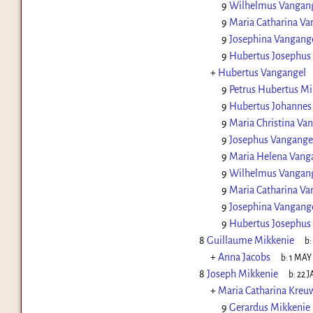
9
Wilhelmus Vangan
9
Maria Catharina Va
9
Josephina Vangang
9
Hubertus Josephus
+
Hubertus Vangangel
9
Petrus Hubertus Mi
9
Hubertus Johannes
9
Maria Christina Va
9
Josephus Vangange
9
Maria Helena Vang
9
Wilhelmus Vangan
9
Maria Catharina Va
9
Josephina Vangang
9
Hubertus Josephus
8
Guillaume Mikkenie
b:
+
Anna Jacobs
b:
1 MAY
8
Joseph Mikkenie
b:
22 J
+
Maria Catharina Kreu
9
Gerardus Mikkenie