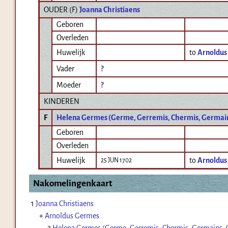
OUDER (
F
)
Joanna Christiaens
Geboren
Overleden
Huwelijk
to
Arnoldus
Vader
?
Moeder
?
KINDEREN
F
Helena Germes (Germe, Gerremis, Chermis, Germain
Geboren
Overleden
Huwelijk
to
Arnoldus
25 JUN 1702
Nakomelingenkaart
1
Joanna Christiaens
+
Arnoldus Germes