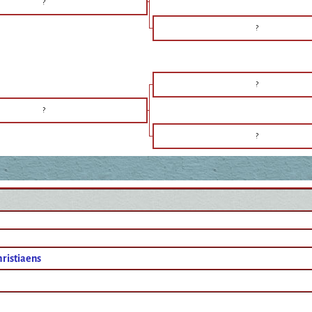
?
?
?
?
?
ristiaens