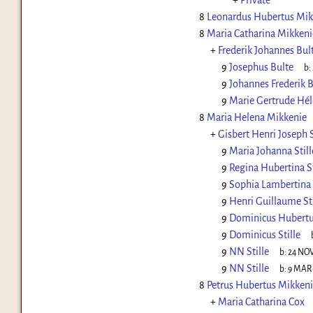
+
Private
8
Leonardus Hubertus Mik
8
Maria Catharina Mikkeni
+
Frederik Johannes Bul
9
Josephus Bulte
b:
9
Johannes Frederik B
9
Marie Gertrude Hél
8
Maria Helena Mikkenie
+
Gisbert Henri Joseph S
9
Maria Johanna Still
9
Regina Hubertina St
9
Sophia Lambertina 
9
Henri Guillaume Sti
9
Dominicus Hubertus
9
Dominicus Stille
9
NN Stille
b:
24 NOV
9
NN Stille
b:
9 MAR 
8
Petrus Hubertus Mikken
+
Maria Catharina Cox