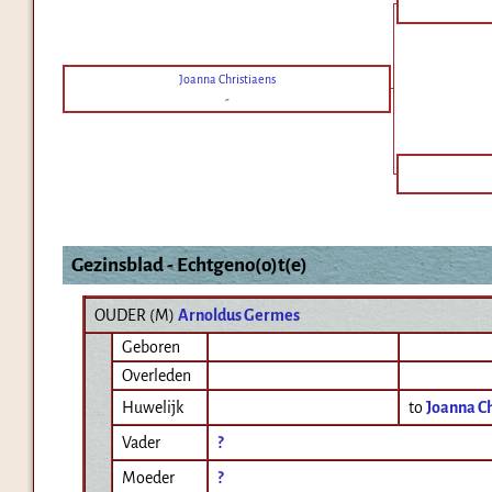
Joanna Christiaens
-
Gezinsblad - Echtgeno(o)t(e)
OUDER (
M
)
Arnoldus Germes
Geboren
Overleden
Huwelijk
to
Joanna Ch
Vader
?
Moeder
?