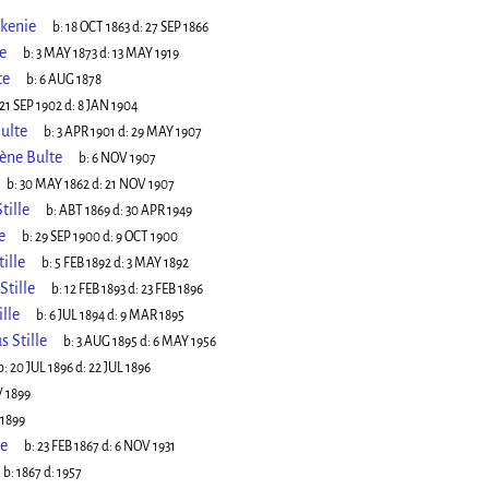
kenie
b:
18 OCT 1863
d:
27 SEP 1866
e
b:
3 MAY 1873
d:
13 MAY 1919
te
b:
6 AUG 1878
21 SEP 1902
d:
8 JAN 1904
ulte
b:
3 APR 1901
d:
29 MAY 1907
ène Bulte
b:
6 NOV 1907
b:
30 MAY 1862
d:
21 NOV 1907
tille
b:
ABT 1869
d:
30 APR 1949
e
b:
29 SEP 1900
d:
9 OCT 1900
ille
b:
5 FEB 1892
d:
3 MAY 1892
Stille
b:
12 FEB 1893
d:
23 FEB 1896
lle
b:
6 JUL 1894
d:
9 MAR 1895
 Stille
b:
3 AUG 1895
d:
6 MAY 1956
b:
20 JUL 1896
d:
22 JUL 1896
 1899
1899
ie
b:
23 FEB 1867
d:
6 NOV 1931
b:
1867
d:
1957