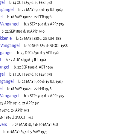
gel
b:
14 OCT 1897
d:
19 FEB 1978
ngangel
b:
22 MAY 1900
d:
19 JUL 1969
el
b:
18 MAY 1902
d:
22 FEB 1978
 Vangangel
b:
2 SEP 1904
d:
2 APR 1975
b:
22 SEP 1867
d:
13 APR 1940
kkenie
b:
27 MAY 1888
d:
20 JUN 1888
 Vangangel
b:
30 SEP 1889
d:
28 OCT 1958
ngangel
b:
25 DEC 1890
d:
9 APR 1961
l
b:
12 AUG 1893
d:
3 JUL 1961
angel
b:
22 SEP 1895
d:
ABT 1966
gel
b:
14 OCT 1897
d:
19 FEB 1978
ngangel
b:
22 MAY 1900
d:
19 JUL 1969
el
b:
18 MAY 1902
d:
22 FEB 1978
 Vangangel
b:
2 SEP 1904
d:
2 APR 1975
25 APR 1871
d:
21 APR 1921
 1867
d:
24 APR 1943
AN 1869
d:
23 OCT 1944
wers
b:
25 MAR 1875
d:
20 MAY 1898
b:
10 MAY 1897
d:
5 MAY 1975