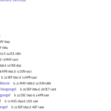
Gemers, Germijs)
3
AY 1849
Y 1884
805
d:
24 JUL 1880
d:
13 MAY 1900
838
d:
16 FEB 1893
8 APR 1865
d:
12 JUN 1907
b:
22 SEP 1867
d:
13 APR 1940
kkenie
b:
27 MAY 1888
d:
20 JUN 1888
 Vangangel
b:
30 SEP 1889
d:
28 OCT 1958
ngangel
b:
25 DEC 1890
d:
9 APR 1961
l
b:
12 AUG 1893
d:
3 JUL 1961
angel
b:
22 SEP 1895
d:
ABT 1966