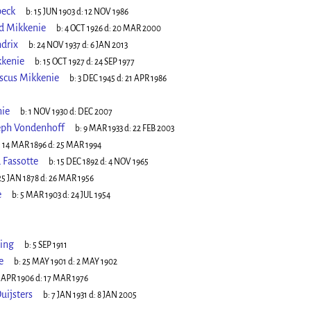
peck
b:
15 JUN 1903
d:
12 NOV 1986
d Mikkenie
b:
4 OCT 1926
d:
20 MAR 2000
drix
b:
24 NOV 1937
d:
6 JAN 2013
kkenie
b:
15 OCT 1927
d:
24 SEP 1977
iscus Mikkenie
b:
3 DEC 1945
d:
21 APR 1986
ie
b:
1 NOV 1930
d:
DEC 2007
eph Vondenhoff
b:
9 MAR 1933
d:
22 FEB 2003
:
14 MAR 1896
d:
25 MAR 1994
 Fassotte
b:
15 DEC 1892
d:
4 NOV 1965
25 JAN 1878
d:
26 MAR 1956
e
b:
5 MAR 1903
d:
24 JUL 1954
ling
b:
5 SEP 1911
e
b:
25 MAY 1901
d:
2 MAY 1902
 APR 1906
d:
17 MAR 1976
uijsters
b:
7 JAN 1931
d:
8 JAN 2005