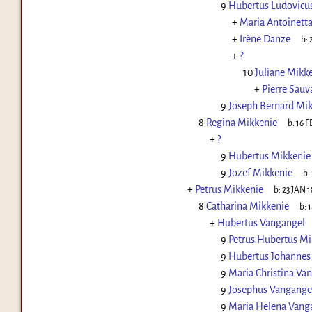
9
Hubertus Ludovicu
+
Maria Antoinetta
+
Irène Danze
b:
+
?
10
Juliane Mikk
+
Pierre Sauv
9
Joseph Bernard Mi
8
Regina Mikkenie
b:
16 F
+
?
9
Hubertus Mikkenie
9
Jozef Mikkenie
b:
+
Petrus Mikkenie
b:
23 JAN 1
8
Catharina Mikkenie
b:
1
+
Hubertus Vangangel
9
Petrus Hubertus Mi
9
Hubertus Johannes
9
Maria Christina Va
9
Josephus Vangange
9
Maria Helena Vang