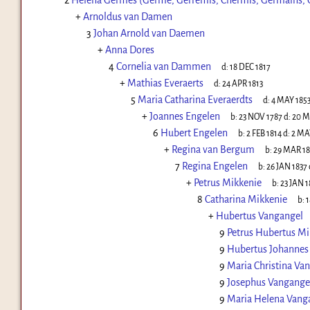
2
Helena Germes (Germe, Gerremis, Chermis, Germains, 
+
Arnoldus van Damen
3
Johan Arnold van Daemen
+
Anna Dores
4
Cornelia van Dammen
d:
18 DEC 1817
+
Mathias Everaerts
d:
24 APR 1813
5
Maria Catharina Everaerdts
d:
4 MAY 185
+
Joannes Engelen
b:
23 NOV 1787
d:
20 M
6
Hubert Engelen
b:
2 FEB 1814
d:
2 MA
+
Regina van Bergum
b:
29 MAR 1
7
Regina Engelen
b:
26 JAN 1837
+
Petrus Mikkenie
b:
23 JAN 1
8
Catharina Mikkenie
b:
1
+
Hubertus Vangangel
9
Petrus Hubertus Mi
9
Hubertus Johannes
9
Maria Christina Va
9
Josephus Vangange
9
Maria Helena Vang