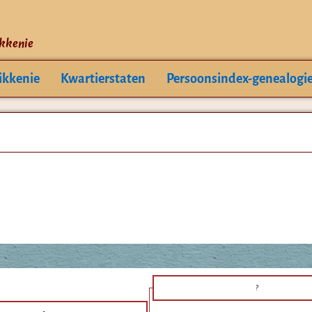
ikkenie
ikkenie
Kwartierstaten
Persoonsindex-genealogi
?