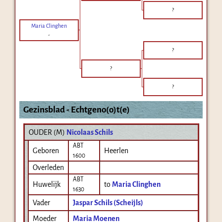
?
Maria Clinghen
-
?
?
?
Gezinsblad - Echtgeno(o)t(e)
OUDER (
M
)
Nicolaas Schils
ABT
Geboren
Heerlen
1600
Overleden
ABT
Huwelijk
to
Maria Clinghen
1630
Vader
Jaspar Schils (Scheijls)
Moeder
Maria Moenen