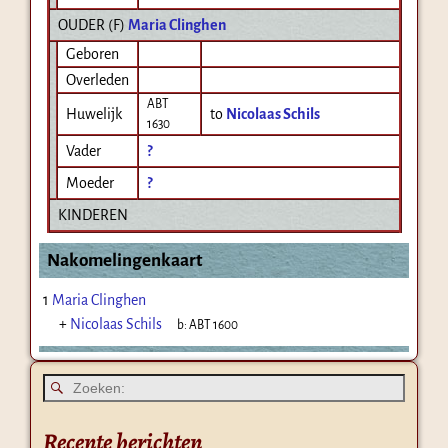
OUDER (
F
)
Maria Clinghen
Geboren
Overleden
ABT
Huwelijk
to
Nicolaas Schils
1630
Vader
?
Moeder
?
KINDEREN
Nakomelingenkaart
1
Maria Clinghen
+
Nicolaas Schils
b:
ABT 1600
Recente berichten