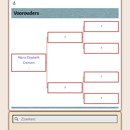
d:
Voorouders
?
?
?
Maria Elisabeth
Cremers
-
?
?
?