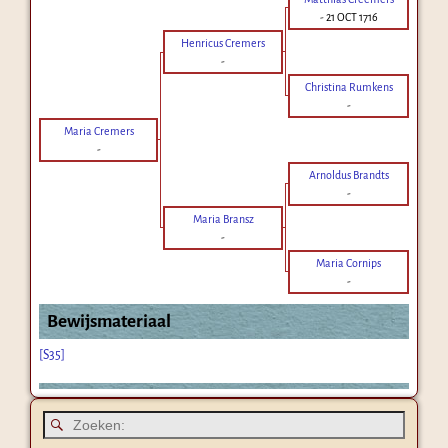
-
21 OCT 1716
Henricus Cremers
-
Christina Rumkens
-
Maria Cremers
-
Arnoldus Brandts
-
Maria Bransz
-
Maria Cornips
-
Bewijsmateriaal
[S35]