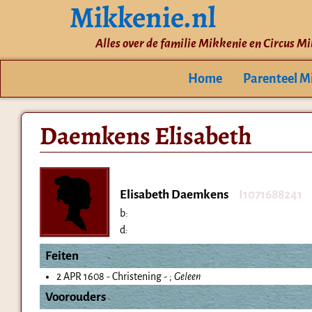
Mikkenie.nl
Alles over de familie Mikkenie en Circus M
Home
Parenteel M
Daemkens Elisabeth
Elisabeth Daemkens
I1071688241
b:
d:
Feiten
2 APR 1608 - Christening - ;
Geleen
Voorouders