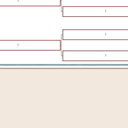
?
?
?
?
?