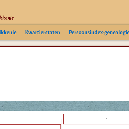
ikkenie
ikkenie
Kwartierstaten
Persoonsindex-genealogi
?