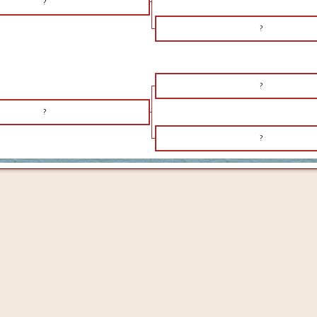
?
?
?
?
?