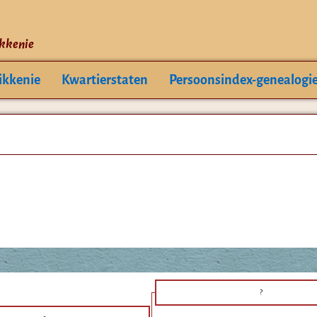
ikkenie
ikkenie
Kwartierstaten
Persoonsindex-genealogi
?