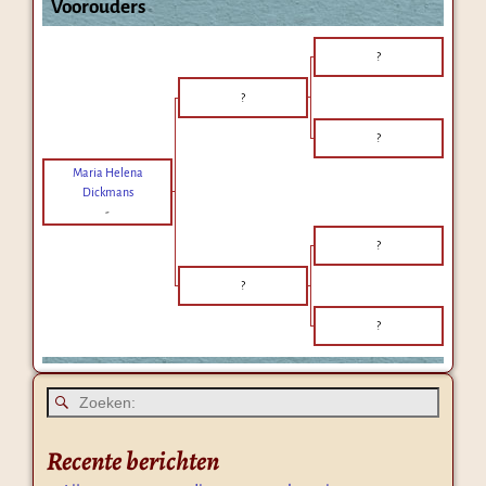
Voorouders
?
?
?
Maria Helena
Dickmans
-
?
?
?
Recente berichten