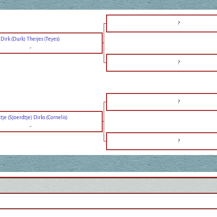
?
Dirk (Durk) Theijes (Teyes)
-
?
?
tje (Sjoerdtje) Dirks (Cornelis)
-
?