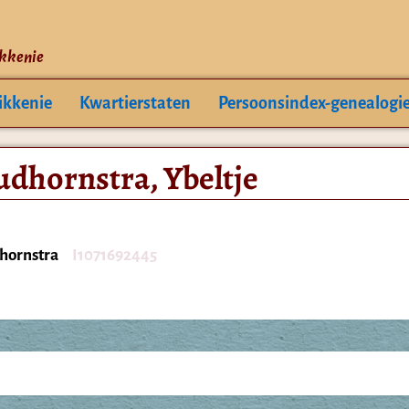
ikkenie
ikkenie
Kwartierstaten
Persoonsindex-genealogi
udhornstra, Ybeltje
dhornstra
I1071692445