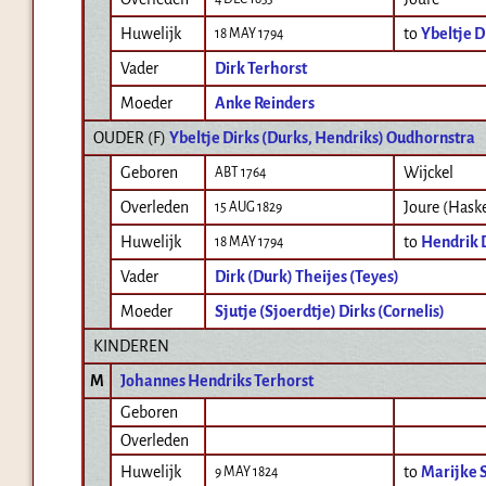
Huwelijk
to
Ybeltje D
18 MAY 1794
Vader
Dirk Terhorst
Moeder
Anke Reinders
OUDER (
F
)
Ybeltje Dirks (Durks, Hendriks) Oudhornstra
Geboren
Wijckel
ABT 1764
Overleden
Joure (Hask
15 AUG 1829
Huwelijk
to
Hendrik D
18 MAY 1794
Vader
Dirk (Durk) Theijes (Teyes)
Moeder
Sjutje (Sjoerdtje) Dirks (Cornelis)
KINDEREN
M
Johannes Hendriks Terhorst
Geboren
Overleden
Huwelijk
to
Marijke 
9 MAY 1824