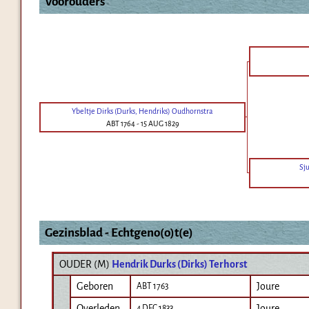
Voorouders
Ybeltje Dirks (Durks, Hendriks) Oudhornstra
ABT 1764
-
15 AUG 1829
Sju
Gezinsblad - Echtgeno(o)t(e)
OUDER (
M
)
Hendrik Durks (Dirks) Terhorst
Geboren
Joure
ABT 1763
Overleden
Joure
4 DEC 1833