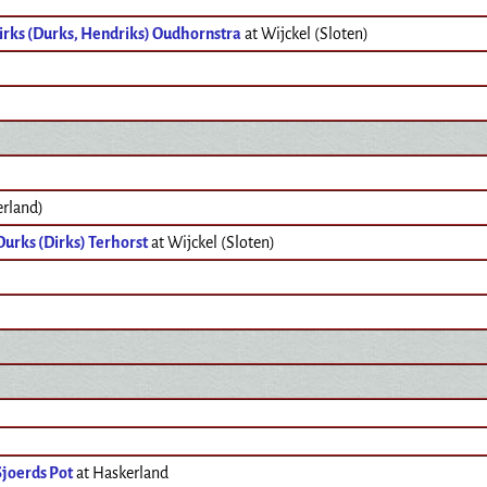
irks (Durks, Hendriks) Oudhornstra
at Wijckel (Sloten)
erland)
urks (Dirks) Terhorst
at Wijckel (Sloten)
Sjoerds Pot
at Haskerland