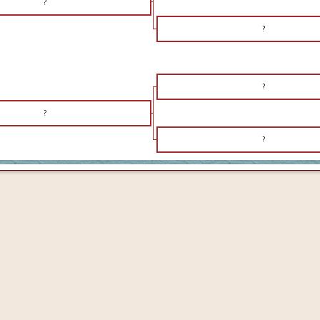
?
?
?
?
?