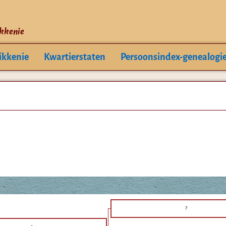
ikkenie
ikkenie
Kwartierstaten
Persoonsindex-genealogi
?