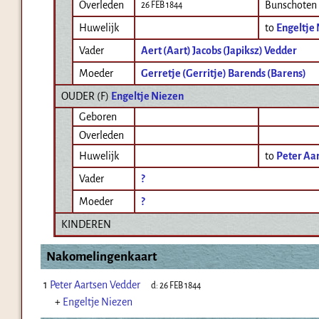
Overleden
Bunschoten
26 FEB 1844
Huwelijk
to
Engeltje
Vader
Aert (Aart) Jacobs (Japiksz) Vedder
Moeder
Gerretje (Gerritje) Barends (Barens)
OUDER (
F
)
Engeltje Niezen
Geboren
Overleden
Huwelijk
to
Peter Aa
Vader
?
Moeder
?
KINDEREN
Nakomelingenkaart
1
Peter Aartsen Vedder
d:
26 FEB 1844
+
Engeltje Niezen