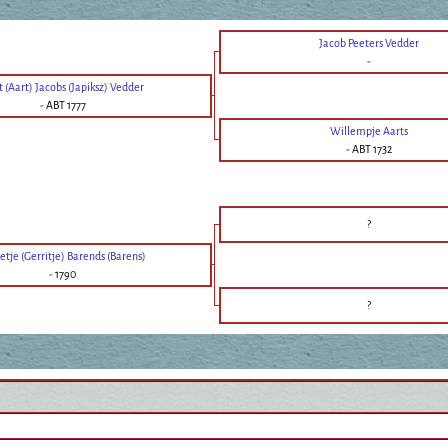
Jacob Peeters Vedder
-
t (Aart) Jacobs (Japiksz) Vedder
-
ABT 1777
Willempje Aarts
-
ABT 1732
?
etje (Gerritje) Barends (Barens)
-
1790
?