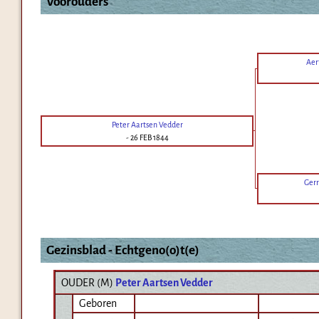
Voorouders
Aer
Peter Aartsen Vedder
-
26 FEB 1844
Gerr
Gezinsblad - Echtgeno(o)t(e)
OUDER (
M
)
Peter Aartsen Vedder
Geboren