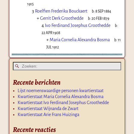
1915
3
Roelfien Frederika Bouckaert
b:
8 SEP 1884
+
Gerrit Derk Groothedde
b:
20 FEB 1879
4
Ivo Ferdinand Josephus Groothedde
b:
22 APR 1908
+
Maria Cornelia Alexandra Bosma
b:
11
JUL 1912
Recente berichten
Lijst noemenswaardige personen kwartierstaat
Kwartierstaat Maria Cornelia Alexandra Bosma
Kwartierstaat Ivo Ferdinand Josephus Groothedde
Kwartierstaat Wijnanda de Zwart
Kwartierstaat Arie Frans Huizinga
Recente reacties