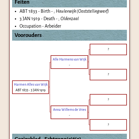
Feiten
ABT 1833 - Birth - ;
Haulerwijk (Ooststellingwerf)
3 JAN 1919 - Death - ;
Oldenzaal
Occupation - Arbeider
Voorouders
?
Alle Harmens van Wijk
-
?
Harmen Alles van Wijk
ABT 1833
-
3 JAN 1919
?
Anna Willems de Vries
-
?