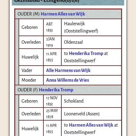
Gezinsblad - Echtgeno(o)t(e)
OUDER (
M
)
Harmen Alles van Wijk
Haulerwijk
ABT
Geboren
1833
(Ooststellingwerf)
3 JAN
Overleden
Oldenzaal
1919
to
Henderika Tromp
at
11 APR
Huwelijk
1855
Ooststellingwerf
Vader
Alle Harmens van Wijk
Moeder
Anna Willems de Vries
OUDER (
F
)
Henderika Tromp
17 NOV
Geboren
Schokland
1832
25 MAY
Overleden
Loonerveld (Assen)
1878
to
Harmen Alles van Wijk
at
11 APR
Huwelijk
1855
Ooststellingwerf