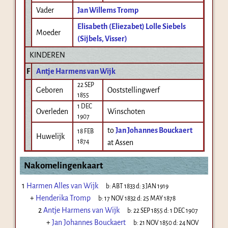
Vader
Jan Willems Tromp
Elisabeth (Eliezabet) Lolle Siebels
Moeder
(Sijbels, Visser)
KINDEREN
F
Antje Harmens van Wijk
22 SEP
Geboren
Ooststellingwerf
1855
1 DEC
Overleden
Winschoten
1907
to
Jan Johannes Bouckaert
18 FEB
Huwelijk
1874
at Assen
Nakomelingenkaart
1
Harmen Alles van Wijk
b:
ABT 1833
d:
3 JAN 1919
+
Henderika Tromp
b:
17 NOV 1832
d:
25 MAY 1878
2
Antje Harmens van Wijk
b:
22 SEP 1855
d:
1 DEC 1907
+
Jan Johannes Bouckaert
b:
21 NOV 1850
d:
24 NOV