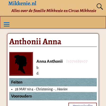
Mikkenie.nl
Alles over de familie Mikkenie en Circus Mikkenie
Anthonii Anna
Anna Anthonii
I1071689107
b:
d:
Feiten
28 MAY 1614 - Christening - ;
Heerlen
Voorouders
Henricus Quaflijg