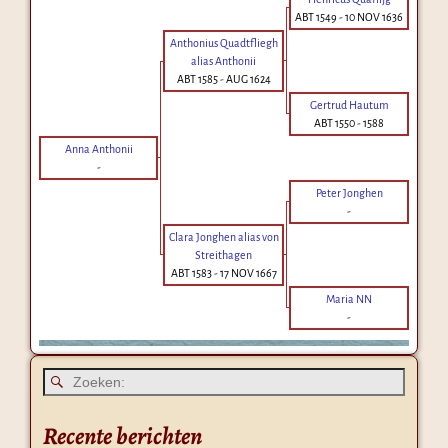
ABT 1549
-
10 NOV 1636
Anthonius Quadtfliegh
alias Anthonii
ABT 1585
-
AUG 1624
Gertrud Hautum
ABT 1550
-
1588
Anna Anthonii
-
Peter Jonghen
-
Clara Jonghen alias von
Streithagen
ABT 1583
-
17 NOV 1667
Maria NN
-
Recente berichten