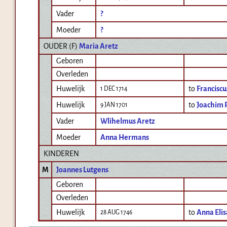
Vader
?
Moeder
?
OUDER (
F
)
Maria Aretz
Geboren
Overleden
Huwelijk
to
Franciscu
1 DEC 1714
Huwelijk
to
Joachim 
9 JAN 1701
Vader
Wlihelmus Aretz
Moeder
Anna Hermans
KINDEREN
M
Joannes Lutgens
Geboren
Overleden
Huwelijk
to
Anna Eli
28 AUG 1746