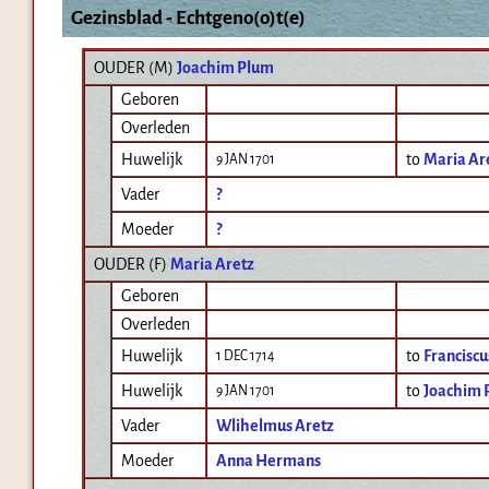
Gezinsblad - Echtgeno(o)t(e)
OUDER (
M
)
Joachim Plum
Geboren
Overleden
Huwelijk
to
Maria Ar
9 JAN 1701
Vader
?
Moeder
?
OUDER (
F
)
Maria Aretz
Geboren
Overleden
Huwelijk
to
Franciscu
1 DEC 1714
Huwelijk
to
Joachim 
9 JAN 1701
Vader
Wlihelmus Aretz
Moeder
Anna Hermans