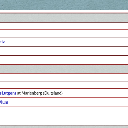
etz
s Lutgens
at Marienberg (Duitsland)
Plum