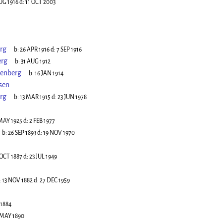
UG 1916
d:
11 OCT 2003
rg
b:
26 APR 1916
d:
7 SEP 1916
erg
b:
31 AUG 1912
renberg
b:
16 JAN 1914
sen
rg
b:
13 MAR 1915
d:
23 JUN 1978
MAY 1925
d:
2 FEB 1977
b:
26 SEP 1893
d:
19 NOV 1970
 OCT 1887
d:
23 JUL 1949
:
13 NOV 1882
d:
27 DEC 1959
 1884
 MAY 1890