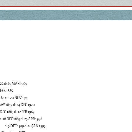
822
d:
29 MAR 1909
 FEB 1885
1853
d:
20 NOV 1931
MAY 1857
d:
24 DEC 1920
 DEC 1885
d:
12 FEB 1967
b:
18 DEC 1883
d:
25 APR 1958
b:
5 DEC 1919
d:
10 JAN 1995