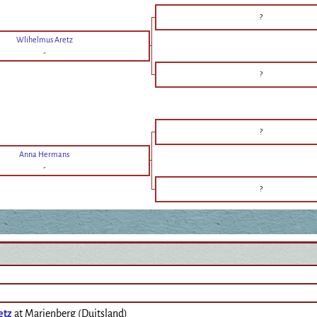
?
Wlihelmus Aretz
-
?
?
Anna Hermans
-
?
etz
at Marienberg (Duitsland)