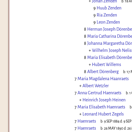
+
Johan Zenden
b:
18 A
9
Huub Zenden
9
Ria Zenden
9
Leon Zenden
8
Herman Joseph Dörenbe
8
Maria Catharina Dörenb
8
Johanna Margaretha Dö
+
Wilhelm Joseph Nelis
8
Maria Elisabeth Dörenbe
+
Hubert Willems
8
Albert Dörenberg
b:
17 
7
Maria Magdalena Haanraets
+
Albert Wetzler
7
Anna Gertrud Haenraets
b:
1
+
Heinrich Joseph Heinen
7
Maria Elisabeth Haenraets
b
+
Leonard Hubert Zegels
7
Haenraets
b:
9 SEP 1884
d:
9 SEP
7
Haenraets
b:
26 MAY 1890
d:
26