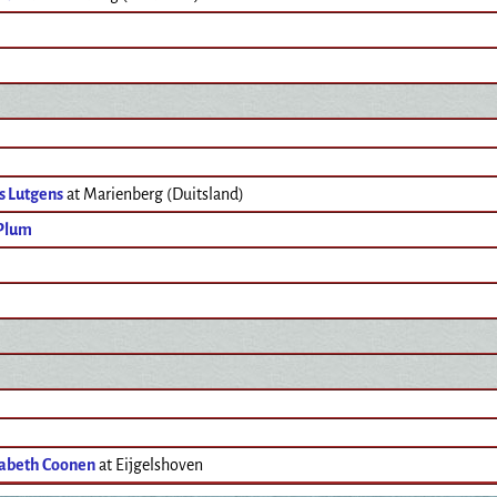
s Lutgens
at Marienberg (Duitsland)
Plum
sabeth Coonen
at Eijgelshoven