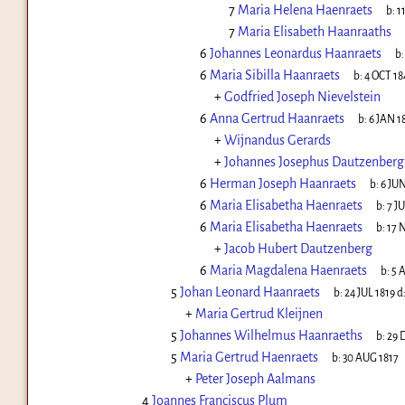
7
Maria Helena Haenraets
b:
1
7
Maria Elisabeth Haanraaths
6
Johannes Leonardus Haanraets
b
6
Maria Sibilla Haanraets
b:
4 OCT 18
+
Godfried Joseph Nievelstein
6
Anna Gertrud Haanraets
b:
6 JAN 1
+
Wijnandus Gerards
+
Johannes Josephus Dautzenberg
6
Herman Joseph Haanraets
b:
6 JUN
6
Maria Elisabetha Haenraets
b:
7 J
6
Maria Elisabetha Haenraets
b:
17 
+
Jacob Hubert Dautzenberg
6
Maria Magdalena Haenraets
b:
5 
5
Johan Leonard Haanraets
b:
24 JUL 1819
d
+
Maria Gertrud Kleijnen
5
Johannes Wilhelmus Haanraeths
b:
29 
5
Maria Gertrud Haenraets
b:
30 AUG 1817
+
Peter Joseph Aalmans
4
Joannes Franciscus Plum