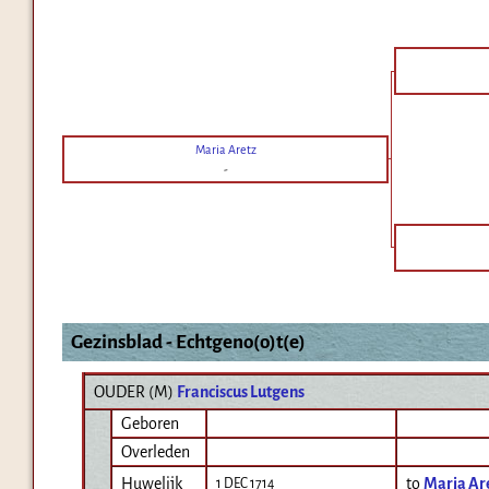
Maria Aretz
-
Gezinsblad - Echtgeno(o)t(e)
OUDER (
M
)
Franciscus Lutgens
Geboren
Overleden
Huwelijk
to
Maria Ar
1 DEC 1714