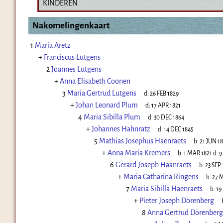
KINDEREN
Nakomelingenkaart
1
Maria Aretz
+
Franciscus Lutgens
2
Joannes Lutgens
+
Anna Elisabeth Coonen
3
Maria Gertrud Lutgens
d:
26 FEB 1829
+
Johan Leonard Plum
d:
17 APR 1821
4
Maria Sibilla Plum
d:
30 DEC 1864
+
Johannes Hahnratz
d:
14 DEC 1845
5
Mathias Josephus Haenraets
b:
21 JUN 1
+
Anna Maria Kremers
b:
1 MAR 1821
d:
9
6
Gerard Joseph Haanraets
b:
23 SEP 
+
Maria Catharina Ringens
b:
27 
7
Maria Sibilla Haenraets
b:
19
+
Pieter Joseph Dörenberg
8
Anna Gertrud Dörenberg