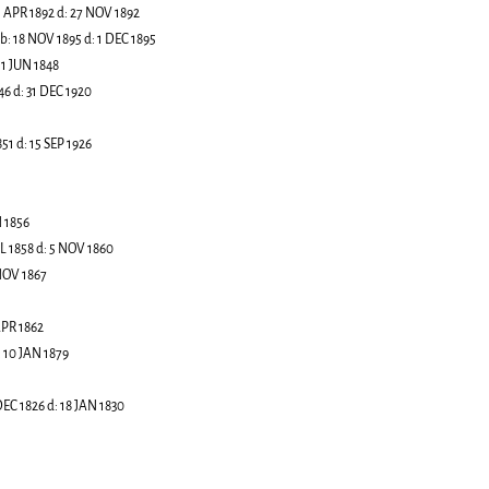
1 APR 1892
d:
27 NOV 1892
b:
18 NOV 1895
d:
1 DEC 1895
:
1 JUN 1848
46
d:
31 DEC 1920
851
d:
15 SEP 1926
 1856
UL 1858
d:
5 NOV 1860
NOV 1867
APR 1862
:
10 JAN 1879
DEC 1826
d:
18 JAN 1830