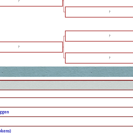
?
?
?
?
?
ggen
pkens)