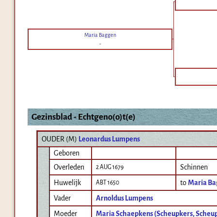
Maria Baggen
-
Gezinsblad - Echtgeno(o)t(e)
OUDER (
M
)
Leonardus Lumpens
Geboren
Overleden
Schinnen
2 AUG 1679
Huwelijk
to
Maria Ba
ABT 1650
Vader
Arnoldus Lumpens
Moeder
Maria Schaepkens (Scheupkers, Scheu