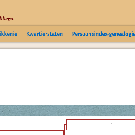
ikkenie
ikkenie
Kwartierstaten
Persoonsindex-genealogi
?