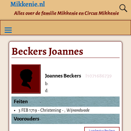
Mikkenie.nl
Alles over de familie Mikkenie en Circus Mikkenie
Beckers Joannes
Joannes Beckers
I1071686739
b:
d:
Feiten
3 FEB 1719 - Christening - ;
Wijnandsrade
Voorouders
Lambertus Beckers