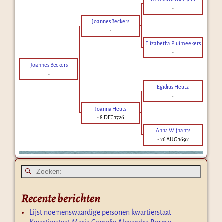
-
Joannes Beckers
-
Elizabetha Pluimeekers
-
Joannes Beckers
-
Egidius Heutz
-
Joanna Heuts
-
8 DEC 1726
Anna Wijnants
-
26 AUG 1692
Recente berichten
Lijst noemenswaardige personen kwartierstaat
Kwartierstaat Maria Cornelia Alexandra Bosma