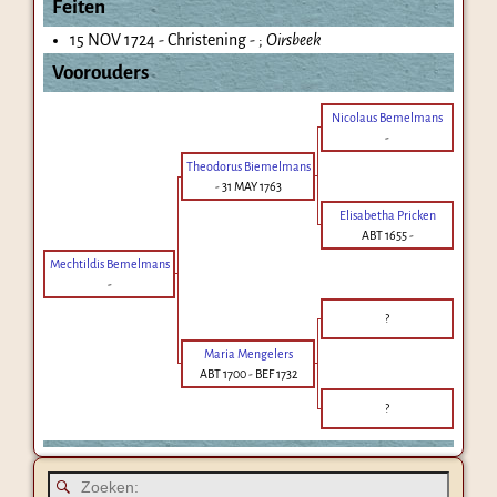
Feiten
15 NOV 1724 - Christening - ;
Oirsbeek
Voorouders
Nicolaus Bemelmans
-
Theodorus Biemelmans
-
31 MAY 1763
Elisabetha Pricken
ABT 1655
-
Mechtildis Bemelmans
-
?
Maria Mengelers
ABT 1700
-
BEF 1732
?