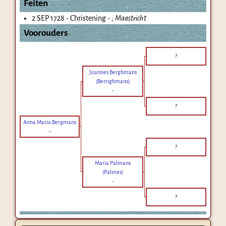
Feiten
2 SEP 1728 - Christening - ;
Maastricht
Voorouders
?
Joannes Berghmans
(Berrighmans)
-
?
Anna Maria Bergmans
-
?
Maria Palmans
(Palmes)
-
?