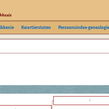
ikkenie
ikkenie
Kwartierstaten
Persoonsindex-genealogi
?