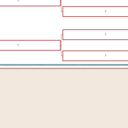
?
?
?
?
?