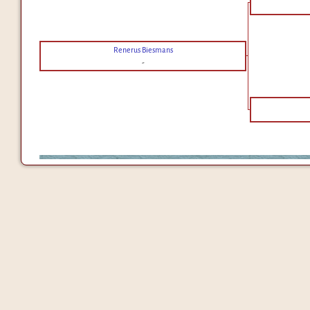
Renerus Biesmans
-