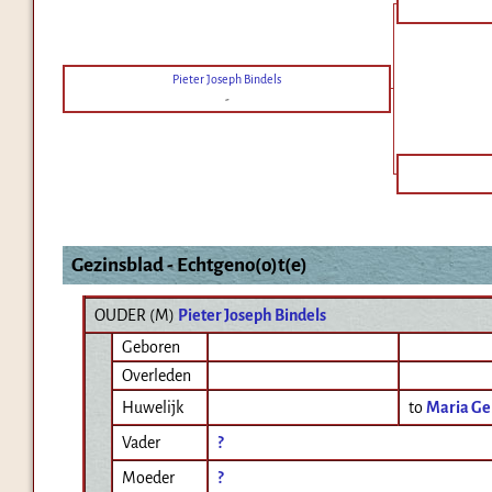
Pieter Joseph Bindels
-
Gezinsblad - Echtgeno(o)t(e)
OUDER (
M
)
Pieter Joseph Bindels
Geboren
Overleden
Huwelijk
to
Maria Ger
Vader
?
Moeder
?