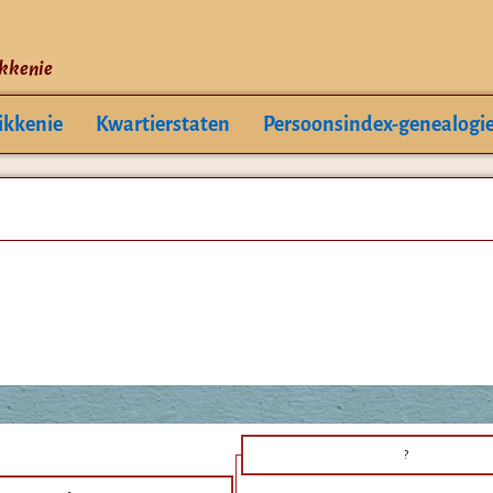
ikkenie
ikkenie
Kwartierstaten
Persoonsindex-genealogi
?