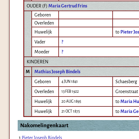
OUDER (
F
)
Maria Gertrud Frins
Geboren
Overleden
Huwelijk
to
Pieter Jo
Vader
?
Moeder
?
KINDEREN
M
Mathias Joseph Bindels
Geboren
Schaesberg
4 JUN 1841
Overleden
Groenstraat
13 FEB 1922
Huwelijk
to
Maria Hu
20 AUG 1895
Huwelijk
to
Maria Ge
21 OCT 1875
Nakomelingenkaart
1
Pieter Joseph Bindels