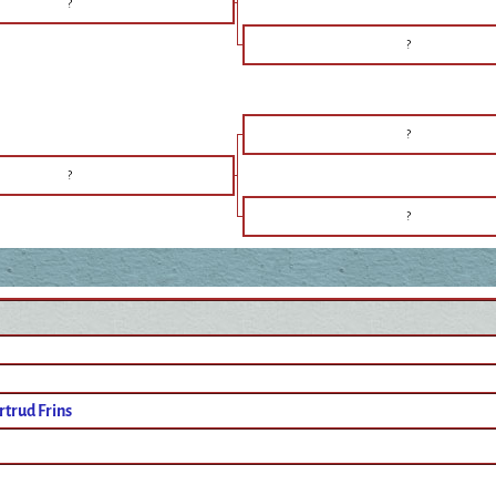
?
?
?
?
?
trud Frins