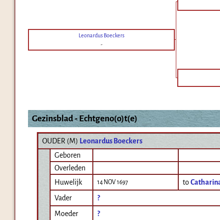
Leonardus Boeckers
-
Gezinsblad - Echtgeno(o)t(e)
OUDER (
M
)
Leonardus Boeckers
Geboren
Overleden
Huwelijk
to
Catharin
14 NOV 1697
Vader
?
Moeder
?