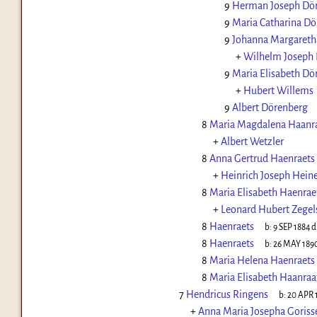
9
Herman Joseph Dö
9
Maria Catharina Dö
9
Johanna Margareth
+
Wilhelm Joseph 
9
Maria Elisabeth Dö
+
Hubert Willems
9
Albert Dörenberg
8
Maria Magdalena Haanr
+
Albert Wetzler
8
Anna Gertrud Haenraets
+
Heinrich Joseph Hein
8
Maria Elisabeth Haenrae
+
Leonard Hubert Zegel
8
Haenraets
b:
9 SEP 1884
d
8
Haenraets
b:
26 MAY 189
8
Maria Helena Haenraets
8
Maria Elisabeth Haanraa
7
Hendricus Ringens
b:
20 APR 
+
Anna Maria Josepha Goriss