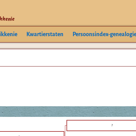
ikkenie
ikkenie
Kwartierstaten
Persoonsindex-genealogi
?