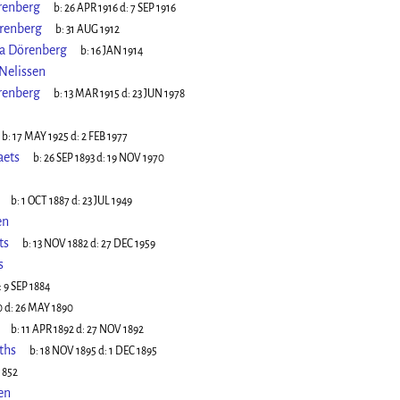
renberg
b:
26 APR 1916
d:
7 SEP 1916
renberg
b:
31 AUG 1912
a Dörenberg
b:
16 JAN 1914
Nelissen
renberg
b:
13 MAR 1915
d:
23 JUN 1978
b:
17 MAY 1925
d:
2 FEB 1977
aets
b:
26 SEP 1893
d:
19 NOV 1970
b:
1 OCT 1887
d:
23 JUL 1949
en
ts
b:
13 NOV 1882
d:
27 DEC 1959
s
:
9 SEP 1884
0
d:
26 MAY 1890
b:
11 APR 1892
d:
27 NOV 1892
ths
b:
18 NOV 1895
d:
1 DEC 1895
1852
en