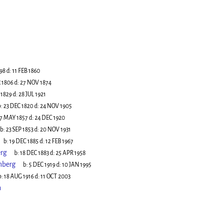
798
d:
11 FEB 1860
 1806
d:
27 NOV 1874
 1829
d:
28 JUL 1921
:
23 DEC 1820
d:
24 NOV 1905
7 MAY 1857
d:
24 DEC 1920
b:
23 SEP 1853
d:
20 NOV 1931
b:
19 DEC 1885
d:
12 FEB 1967
erg
b:
18 DEC 1883
d:
25 APR 1958
nberg
b:
5 DEC 1919
d:
10 JAN 1995
b:
18 AUG 1916
d:
11 OCT 2003
n