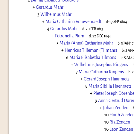
2
(Anna) Elisabeth Beuckers
+
Gerardus Mahr
3
Wilhelmus Mahr
+
Maria Catharina Vrauwenraedt
d:
17 SEP 1804
4
Gerardus Mahr
d:
20 FEB 1813
+
Petronella Plum
d:
22 DEC 1844
5
Maria (Anna) Catharina Mahr
b:
5 JAN 1
+
Henricus Tilleman (Tilmans)
b:
2 APR
6
Maria Elisabetha Tilmans
b:
5 AUG
+
Wilhelmus Josephus Ringens
b
7
Maria Catharina Ringens
b:
2
+
Gerard Joseph Haanraets
8
Maria Sibilla Haenraets
+
Pieter Joseph Dörenb
9
Anna Gertrud Döre
+
Johan Zenden
10
Huub Zende
10
Ria Zenden
10
Leon Zenden