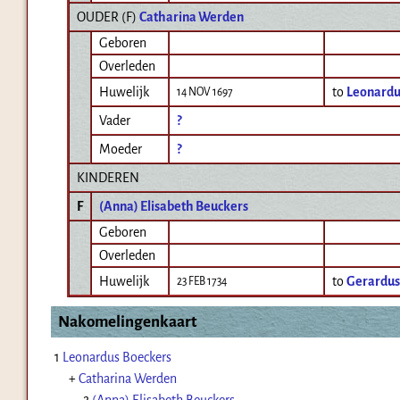
OUDER (
F
)
Catharina Werden
Geboren
Overleden
Huwelijk
to
Leonardu
14 NOV 1697
Vader
?
Moeder
?
KINDEREN
F
(Anna) Elisabeth Beuckers
Geboren
Overleden
Huwelijk
to
Gerardu
23 FEB 1734
Nakomelingenkaart
1
Leonardus Boeckers
+
Catharina Werden