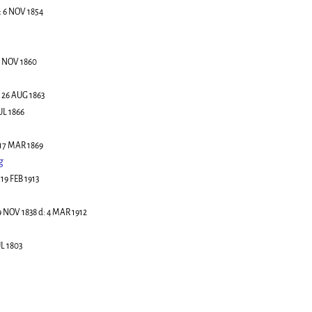
:
6 NOV 1854
 NOV 1860
:
26 AUG 1863
UL 1866
17 MAR 1869
g
:
19 FEB 1913
9 NOV 1838
d:
4 MAR 1912
UL 1803