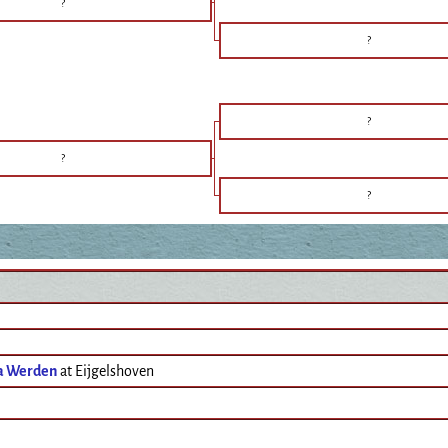
?
?
?
?
?
a Werden
at Eijgelshoven