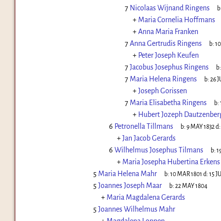
7
Nicolaas Wijnand Ringens
b
+
Maria Cornelia Hoffmans
+
Anna Maria Franken
7
Anna Gertrudis Ringens
b:
10
+
Peter Joseph Keufen
7
Jacobus Josephus Ringens
b
7
Maria Helena Ringens
b:
26 J
+
Joseph Gorissen
7
Maria Elisabetha Ringens
b:
+
Hubert Jozeph Dautzenber
6
Petronella Tillmans
b:
9 MAY 1832
d
+
Jan Jacob Gerards
6
Wilhelmus Josephus Tilmans
b:
1
+
Maria Josepha Hubertina Erkens
5
Maria Helena Mahr
b:
10 MAR 1801
d:
15 J
5
Joannes Joseph Maar
b:
22 MAY 1804
+
Maria Magdalena Gerards
5
Joannes Wilhelmus Mahr