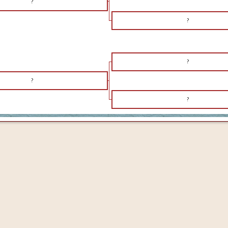
?
?
?
?
?