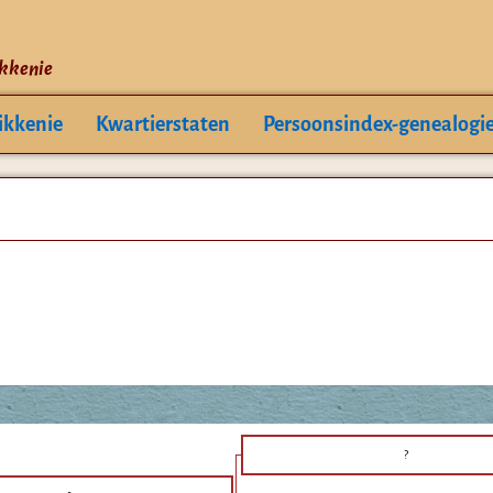
ikkenie
ikkenie
Kwartierstaten
Persoonsindex-genealogi
?