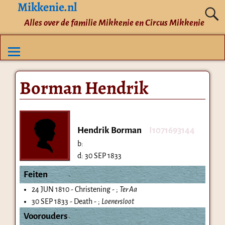
Mikkenie.nl
Alles over de familie Mikkenie en Circus Mikkenie
Borman Hendrik
Hendrik Borman
I1071693144
b:
d:
30 SEP 1833
Feiten
24 JUN 1810 - Christening - ;
Ter Aa
30 SEP 1833 - Death - ;
Loenersloot
Voorouders