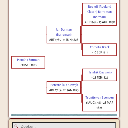
Roeloff (Roeland
Clasen) Borreman
(Borman)
ABT 1744
-
15 AUG 1830
Jan Borman
(Borreman)
ABT 1785
-
11 JUN 1828
Cornelia Brack
-
10 SEP 1811
Hendrik Borman
-
30 SEP 1833
Hendrik Kruijswijk
-
28 FEB 1825
Pieternella Kruiswijk
ABT 1785
-
20 JAN 1823
Teuntje van Spengen
6 AUG 1758
-
28 MAR
1826