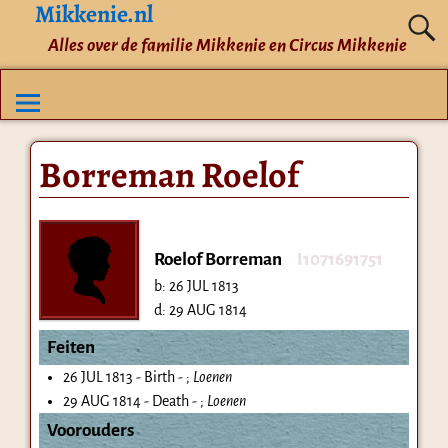
Mikkenie.nl
Alles over de familie Mikkenie en Circus Mikkenie
Borreman Roelof
Roelof Borreman
I1071691751
b:
26 JUL 1813
d:
29 AUG 1814
Feiten
26 JUL 1813 - Birth - ;
Loenen
29 AUG 1814 - Death - ;
Loenen
Voorouders