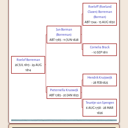
Roeloff (Roeland
Clasen) Borreman
(Borman)
ABT 1744
-
15 AUG 1830
Jan Borman
(Borreman)
ABT 1785
-
11 JUN 1828
Cornelia Brack
-
10 SEP 1811
Roelof Borreman
26 JUL 1813
-
29 AUG
1814
Hendrik Kruijswijk
-
28 FEB 1825
Pieternella Kruiswijk
ABT 1785
-
20 JAN 1823
Teuntje van Spengen
6 AUG 1758
-
28 MAR
1826