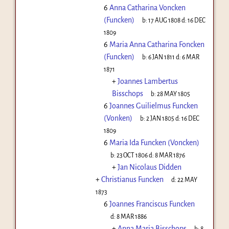
6
Anna Catharina Voncken
(Funcken)
b:
17 AUG 1808
d:
16 DEC
1809
6
Maria Anna Catharina Foncken
(Funcken)
b:
6 JAN 1811
d:
6 MAR
1871
+
Joannes Lambertus
Bisschops
b:
28 MAY 1805
6
Joannes Guilielmus Funcken
(Vonken)
b:
2 JAN 1805
d:
16 DEC
1809
6
Maria Ida Funcken (Voncken)
b:
23 OCT 1806
d:
8 MAR 1876
+
Jan Nicolaus Didden
+
Christianus Funcken
d:
22 MAY
1873
6
Joannes Franciscus Funcken
d:
8 MAR 1886
+
Anna Maria Bisschops
b:
8