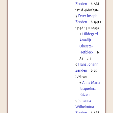
Zenden
b:
ABT
1911
d:
4 MAY 1914
9
Peter Joseph
Zenden
b:
19 JUL
1914
d:
15 FEB 1979
+
Hildegard
Amalija
Oberste-
Hetbleck
b:
ABT 1914
9
Franz Johann
Zenden
b:
25
JUN 1905
+
Anna Maria
Jacquelina
Ritzen
9
Johanna
Wilhelmina
Zenden
b:
ABT