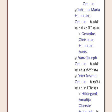
Zenden
9
Johanna Maria
Hubertina
Zenden
b:
ABT
1901
d:
22 SEP 1960
+
Gerardus
Christiaan
Hubertus
Aarts
9
Franz Joseph
Zenden
b:
ABT
1911
d:
4 MAY 1914
9
Peter Joseph
Zenden
b:
19 JUL
1914
d:
15 FEB 1979
+
Hildegard
Amalija
Oberste-
Hetbleck
b: