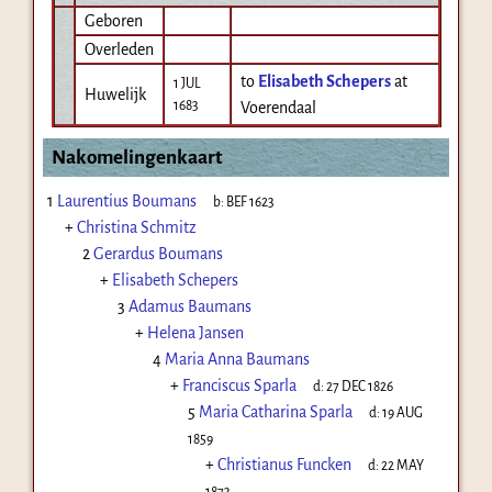
Geboren
Overleden
to
Elisabeth Schepers
at
1 JUL
Huwelijk
1683
Voerendaal
Nakomelingenkaart
1
Laurentius Boumans
b:
BEF 1623
+
Christina Schmitz
2
Gerardus Boumans
+
Elisabeth Schepers
3
Adamus Baumans
+
Helena Jansen
4
Maria Anna Baumans
+
Franciscus Sparla
d:
27 DEC 1826
5
Maria Catharina Sparla
d:
19 AUG
1859
+
Christianus Funcken
d:
22 MAY
1873