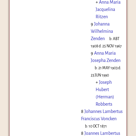
+
Anna Maria
Jacquelina
Ritzen
9
Johanna
Wilhelmina
Zenden
b:
ABT
1908
d:
25 NOV 1967
9
Anna Maria
Josepha Zenden
b:
21 MAY 1903
d:
23 JUN 1990
+
Joseph
Hubert
(Herman)
Robberts
8
Johannes Lambertus
Franciscus Voncken
b:
10 OCT 1871
8
Joannes Lambertus