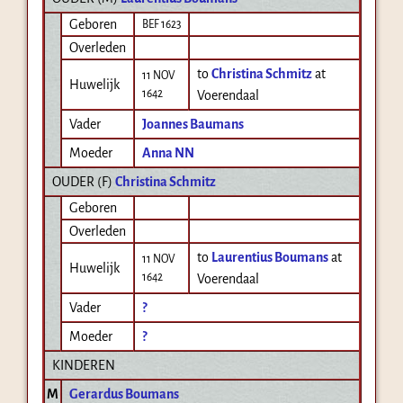
Geboren
BEF 1623
Overleden
to
Christina Schmitz
at
11 NOV
Huwelijk
1642
Voerendaal
Vader
Joannes Baumans
Moeder
Anna NN
OUDER (
F
)
Christina Schmitz
Geboren
Overleden
to
Laurentius Boumans
at
11 NOV
Huwelijk
1642
Voerendaal
Vader
?
Moeder
?
KINDEREN
M
Gerardus Boumans