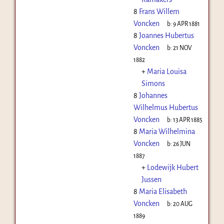
8
Frans Willem
Voncken
b:
9 APR 1881
8
Joannes Hubertus
Voncken
b:
21 NOV
1882
+
Maria Louisa
Simons
8
Johannes
Wilhelmus Hubertus
Voncken
b:
13 APR 1885
8
Maria Wilhelmina
Voncken
b:
26 JUN
1887
+
Lodewijk Hubert
Jussen
8
Maria Elisabeth
Voncken
b:
20 AUG
1889