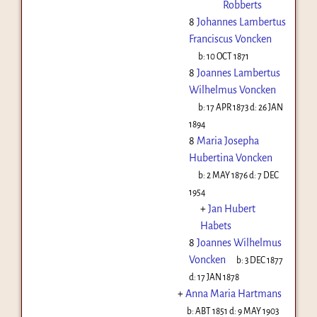
Robberts
8
Johannes Lambertus
Franciscus Voncken
b:
10 OCT 1871
8
Joannes Lambertus
Wilhelmus Voncken
b:
17 APR 1873
d:
26 JAN
1894
8
Maria Josepha
Hubertina Voncken
b:
2 MAY 1876
d:
7 DEC
1954
+
Jan Hubert
Habets
8
Joannes Wilhelmus
Voncken
b:
3 DEC 1877
d:
17 JAN 1878
+
Anna Maria Hartmans
b:
ABT 1851
d:
9 MAY 1903