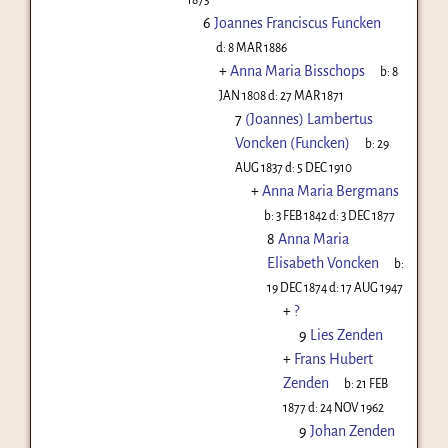
6
Joannes Franciscus Funcken
d:
8 MAR 1886
+
Anna Maria Bisschops
b:
8
JAN 1808
d:
27 MAR 1871
7
(Joannes) Lambertus
Voncken (Funcken)
b:
29
AUG 1837
d:
5 DEC 1910
+
Anna Maria Bergmans
b:
3 FEB 1842
d:
3 DEC 1877
8
Anna Maria
Elisabeth Voncken
b:
19 DEC 1874
d:
17 AUG 1947
+
?
9
Lies Zenden
+
Frans Hubert
Zenden
b:
21 FEB
1877
d:
24 NOV 1962
9
Johan Zenden