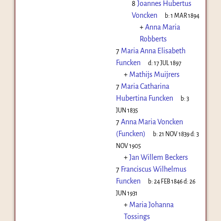
8
Joannes Hubertus
Voncken
b:
1 MAR 1894
+
Anna Maria
Robberts
7
Maria Anna Elisabeth
Funcken
d:
17 JUL 1897
+
Mathijs Muijrers
7
Maria Catharina
Hubertina Funcken
b:
3
JUN 1835
7
Anna Maria Voncken
(Funcken)
b:
21 NOV 1839
d:
3
NOV 1905
+
Jan Willem Beckers
7
Franciscus Wilhelmus
Funcken
b:
24 FEB 1846
d:
26
JUN 1931
+
Maria Johanna
Tossings