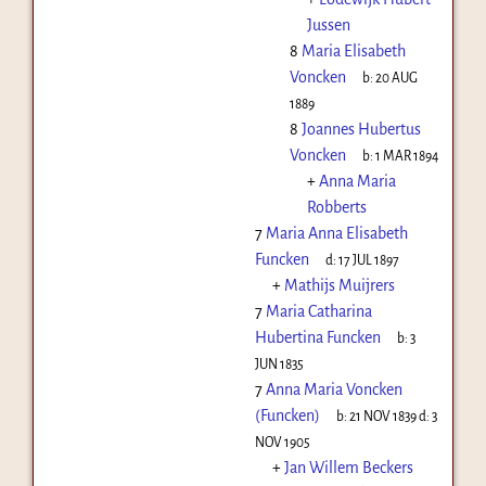
Jussen
8
Maria Elisabeth
Voncken
b:
20 AUG
1889
8
Joannes Hubertus
Voncken
b:
1 MAR 1894
+
Anna Maria
Robberts
7
Maria Anna Elisabeth
Funcken
d:
17 JUL 1897
+
Mathijs Muijrers
7
Maria Catharina
Hubertina Funcken
b:
3
JUN 1835
7
Anna Maria Voncken
(Funcken)
b:
21 NOV 1839
d:
3
NOV 1905
+
Jan Willem Beckers