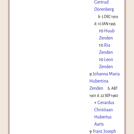
Gertrud
Dörenberg
b:
5 DEC 1919
d:
10 JAN 1995
10
Huub
Zenden
10
Ria
Zenden
10
Leon
Zenden
9
Johanna Maria
Hubertina
Zenden
b:
ABT
1901
d:
22 SEP 1960
+
Gerardus
Christiaan
Hubertus
Aarts
9
Franz Joseph