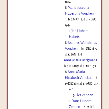
1894
8
Maria Josepha
Hubertina Voncken
b:
2 MAY 1876
d:
7 DEC
1954
+
Jan Hubert
Habets
8
Joannes Wilhelmus
Voncken
b:
3 DEC 1877
d:
17 JAN 1878
+
Anna Maria Bergmans
b:
3 FEB 1842
d:
3 DEC 1877
8
Anna Maria
Elisabeth Voncken
b:
19 DEC 1874
d:
17 AUG 1947
+
?
9
Lies Zenden
+
Frans Hubert
Zenden
b:
21 FEB