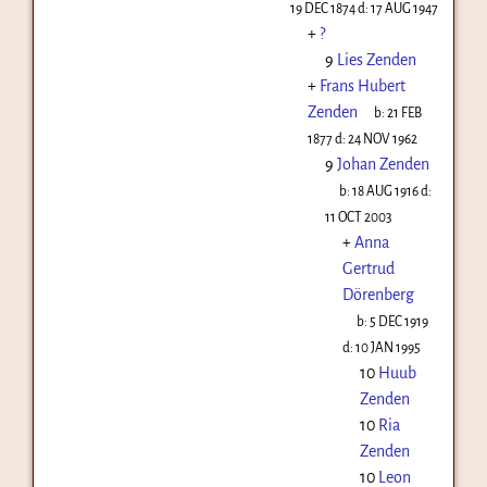
19 DEC 1874
d:
17 AUG 1947
+
?
9
Lies Zenden
+
Frans Hubert
Zenden
b:
21 FEB
1877
d:
24 NOV 1962
9
Johan Zenden
b:
18 AUG 1916
d:
11 OCT 2003
+
Anna
Gertrud
Dörenberg
b:
5 DEC 1919
d:
10 JAN 1995
10
Huub
Zenden
10
Ria
Zenden
10
Leon