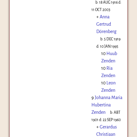
b:
18 AUG 1916
d:
11 OCT 2003
+
Anna
Gertrud
Dörenberg
b:
5 DEC 1919
d:
10 JAN 1995
10
Huub
Zenden
10
Ria
Zenden
10
Leon
Zenden
9
Johanna Maria
Hubertina
Zenden
b:
ABT
1901
d:
22 SEP 1960
+
Gerardus
Christiaan