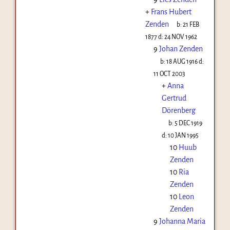
+
Frans Hubert
Zenden
b:
21 FEB
1877
d:
24 NOV 1962
9
Johan Zenden
b:
18 AUG 1916
d:
11 OCT 2003
+
Anna
Gertrud
Dörenberg
b:
5 DEC 1919
d:
10 JAN 1995
10
Huub
Zenden
10
Ria
Zenden
10
Leon
Zenden
9
Johanna Maria