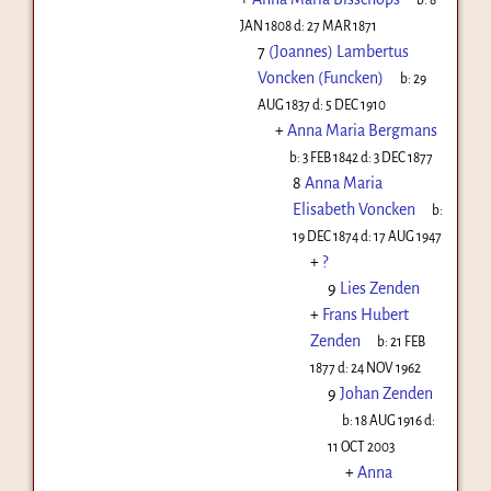
JAN 1808
d:
27 MAR 1871
7
(Joannes) Lambertus
Voncken (Funcken)
b:
29
AUG 1837
d:
5 DEC 1910
+
Anna Maria Bergmans
b:
3 FEB 1842
d:
3 DEC 1877
8
Anna Maria
Elisabeth Voncken
b:
19 DEC 1874
d:
17 AUG 1947
+
?
9
Lies Zenden
+
Frans Hubert
Zenden
b:
21 FEB
1877
d:
24 NOV 1962
9
Johan Zenden
b:
18 AUG 1916
d:
11 OCT 2003
+
Anna