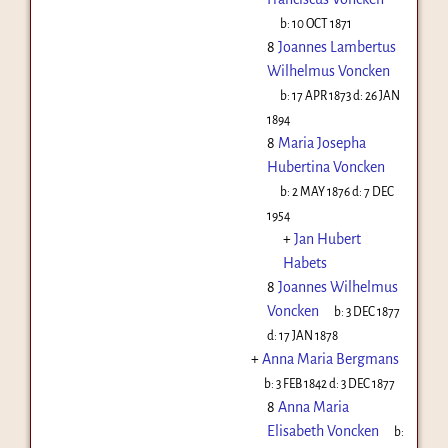
b:
10 OCT 1871
8
Joannes Lambertus
Wilhelmus Voncken
b:
17 APR 1873
d:
26 JAN
1894
8
Maria Josepha
Hubertina Voncken
b:
2 MAY 1876
d:
7 DEC
1954
+
Jan Hubert
Habets
8
Joannes Wilhelmus
Voncken
b:
3 DEC 1877
d:
17 JAN 1878
+
Anna Maria Bergmans
b:
3 FEB 1842
d:
3 DEC 1877
8
Anna Maria
Elisabeth Voncken
b: