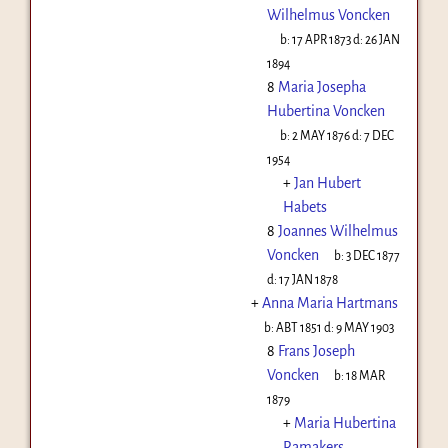
Wilhelmus Voncken
b:
17 APR 1873
d:
26 JAN
1894
8
Maria Josepha
Hubertina Voncken
b:
2 MAY 1876
d:
7 DEC
1954
+
Jan Hubert
Habets
8
Joannes Wilhelmus
Voncken
b:
3 DEC 1877
d:
17 JAN 1878
+
Anna Maria Hartmans
b:
ABT 1851
d:
9 MAY 1903
8
Frans Joseph
Voncken
b:
18 MAR
1879
+
Maria Hubertina
Ramakers