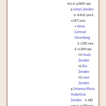
1877
d:
24 NOV 1962
9
Johan Zenden
b:
18 AUG 1916
d:
11 OCT 2003
+
Anna
Gertrud
Dörenberg
b:
5 DEC 1919
d:
10 JAN 1995
10
Huub
Zenden
10
Ria
Zenden
10
Leon
Zenden
9
Johanna Maria
Hubertina
Zenden
b:
ABT
1901
d:
22 SEP 1960