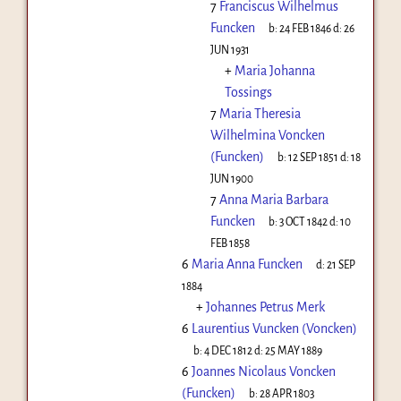
7
Franciscus Wilhelmus
Funcken
b:
24 FEB 1846
d:
26
JUN 1931
+
Maria Johanna
Tossings
7
Maria Theresia
Wilhelmina Voncken
(Funcken)
b:
12 SEP 1851
d:
18
JUN 1900
7
Anna Maria Barbara
Funcken
b:
3 OCT 1842
d:
10
FEB 1858
6
Maria Anna Funcken
d:
21 SEP
1884
+
Johannes Petrus Merk
6
Laurentius Vuncken (Voncken)
b:
4 DEC 1812
d:
25 MAY 1889
6
Joannes Nicolaus Voncken
(Funcken)
b:
28 APR 1803