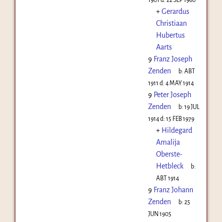
+
Gerardus
Christiaan
Hubertus
Aarts
9
Franz Joseph
Zenden
b:
ABT
1911
d:
4 MAY 1914
9
Peter Joseph
Zenden
b:
19 JUL
1914
d:
15 FEB 1979
+
Hildegard
Amalija
Oberste-
Hetbleck
b:
ABT 1914
9
Franz Johann
Zenden
b:
25
JUN 1905