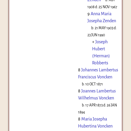
1908
d:
25 NOV 1967
9
Anna Maria
Josepha Zenden
b:
21 MAY 1903
d:
23 JUN 1990
+
Joseph
Hubert
(Herman)
Robberts
8
Johannes Lambertus
Franciscus Voncken
b:
10 OCT 1871
8
Joannes Lambertus
Wilhelmus Voncken
b:
17 APR 1873
d:
26 JAN
1894
8
Maria Josepha
Hubertina Voncken