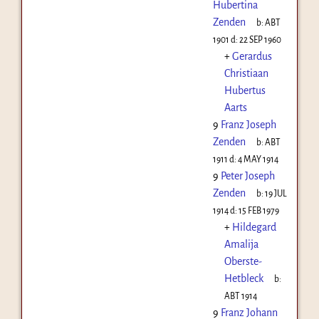
Hubertina
Zenden
b:
ABT
1901
d:
22 SEP 1960
+
Gerardus
Christiaan
Hubertus
Aarts
9
Franz Joseph
Zenden
b:
ABT
1911
d:
4 MAY 1914
9
Peter Joseph
Zenden
b:
19 JUL
1914
d:
15 FEB 1979
+
Hildegard
Amalija
Oberste-
Hetbleck
b:
ABT 1914
9
Franz Johann