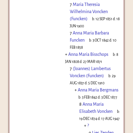
7
Maria Theresia
Wilhelmina Voncken
(Funcken)
b:
12 SEP 1851
d:
18
JUN 1900
7
Anna Maria Barbara
Funcken
b:
3 OCT 1842
d:
10
FEB 1858
+
Anna Maria Bisschops
b:
8
JAN 1808
d:
27 MAR 1871
7
(Joannes) Lambertus
Voncken (Funcken)
b:
29
AUG 1837
d:
5 DEC 1910
+
Anna Maria Bergmans
b:
3 FEB 1842
d:
3 DEC 1877
8
Anna Maria
Elisabeth Voncken
b:
19 DEC 1874
d:
17 AUG 1947
+
?
9
Lies Zenden