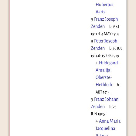
Hubertus
Aarts
9
Franz Joseph
Zenden
b:
ABT
1911
d:
4 MAY 1914
9
Peter Joseph
Zenden
b:
19 JUL
1914
d:
15 FEB 1979
+
Hildegard
Amalija
Oberste-
Hetbleck
b:
ABT 1914
9
Franz Johann
Zenden
b:
25
JUN 1905
+
Anna Maria
Jacquelina
Ritzen