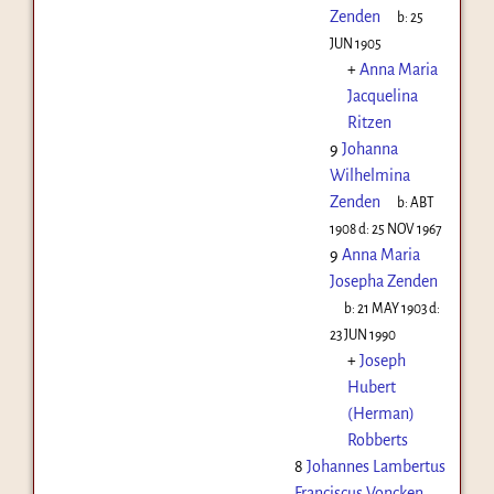
Zenden
b:
25
JUN 1905
+
Anna Maria
Jacquelina
Ritzen
9
Johanna
Wilhelmina
Zenden
b:
ABT
1908
d:
25 NOV 1967
9
Anna Maria
Josepha Zenden
b:
21 MAY 1903
d:
23 JUN 1990
+
Joseph
Hubert
(Herman)
Robberts
8
Johannes Lambertus
Franciscus Voncken