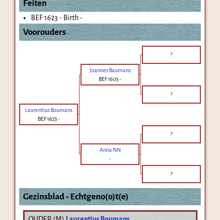
Feiten
BEF 1623 - Birth -
Voorouders
?
Joannes Baumans
BEF 1603
-
?
Laurentius Boumans
BEF 1623
-
?
Anna NN
-
?
Gezinsblad - Echtgeno(o)t(e)
OUDER (
M
)
Laurentius Boumans