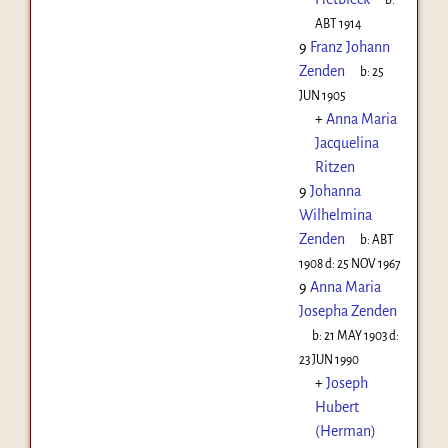
ABT 1914
9
Franz Johann
Zenden
b:
25
JUN 1905
+
Anna Maria
Jacquelina
Ritzen
9
Johanna
Wilhelmina
Zenden
b:
ABT
1908
d:
25 NOV 1967
9
Anna Maria
Josepha Zenden
b:
21 MAY 1903
d:
23 JUN 1990
+
Joseph
Hubert
(Herman)