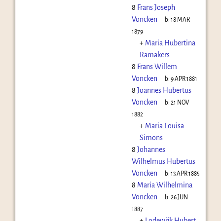
8
Frans Joseph
Voncken
b:
18 MAR
1879
+
Maria Hubertina
Ramakers
8
Frans Willem
Voncken
b:
9 APR 1881
8
Joannes Hubertus
Voncken
b:
21 NOV
1882
+
Maria Louisa
Simons
8
Johannes
Wilhelmus Hubertus
Voncken
b:
13 APR 1885
8
Maria Wilhelmina
Voncken
b:
26 JUN
1887
+
Lodewijk Hubert