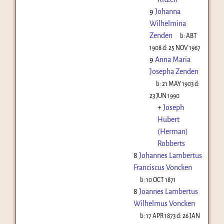
9
Johanna
Wilhelmina
Zenden
b:
ABT
1908
d:
25 NOV 1967
9
Anna Maria
Josepha Zenden
b:
21 MAY 1903
d:
23 JUN 1990
+
Joseph
Hubert
(Herman)
Robberts
8
Johannes Lambertus
Franciscus Voncken
b:
10 OCT 1871
8
Joannes Lambertus
Wilhelmus Voncken
b:
17 APR 1873
d:
26 JAN