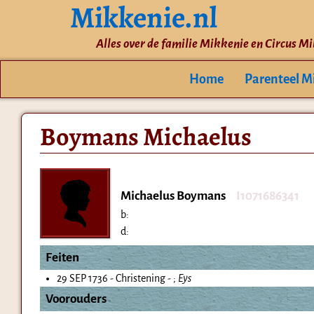
Mikkenie.nl
Alles over de familie Mikkenie en Circus M
Home
Parenteel M
Boymans Michaelus
Michaelus Boymans
I1071686341
b:
d:
Feiten
29 SEP 1736 - Christening - ;
Eys
Voorouders