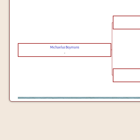
Michaelus Boymans
-