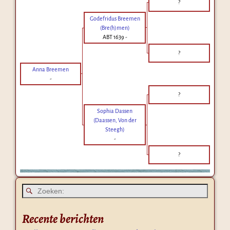
?
Godefridus Breemen
(Bre(h)men)
ABT 1639
-
?
Anna Breemen
-
?
Sophia Dassen
(Daassen, Von der
Steegh)
-
?
Recente berichten