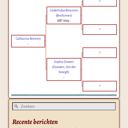
?
Godefridus Breemen
(Bre(h)men)
ABT 1639
-
?
Catharina Bremen
-
?
Sophia Dassen
(Daassen, Von der
Steegh)
-
?
Recente berichten