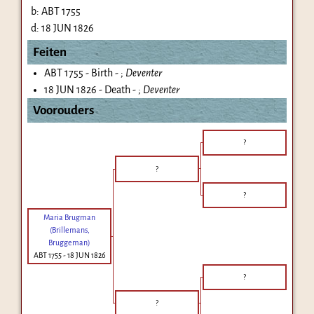
b:
ABT 1755
d:
18 JUN 1826
Feiten
ABT 1755 - Birth - ;
Deventer
18 JUN 1826 - Death - ;
Deventer
Voorouders
?
?
?
Maria Brugman
(Brillemans,
Bruggeman)
ABT 1755
-
18 JUN 1826
?
?