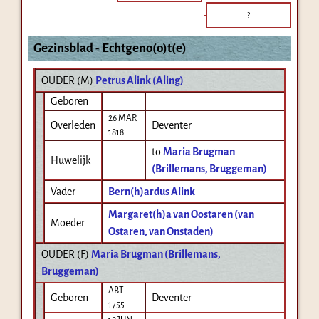
?
Gezinsblad - Echtgeno(o)t(e)
OUDER (
M
)
Petrus Alink (Aling)
Geboren
26 MAR
Overleden
Deventer
1818
to
Maria Brugman
Huwelijk
(Brillemans, Bruggeman)
Vader
Bern(h)ardus Alink
Margaret(h)a van Oostaren (van
Moeder
Ostaren, van Onstaden)
OUDER (
F
)
Maria Brugman (Brillemans,
Bruggeman)
ABT
Geboren
Deventer
1755