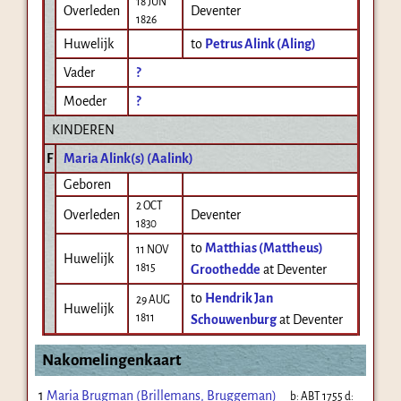
18 JUN
Overleden
Deventer
1826
Huwelijk
to
Petrus Alink (Aling)
Vader
?
Moeder
?
KINDEREN
F
Maria Alink(s) (Aalink)
Geboren
2 OCT
Overleden
Deventer
1830
to
Matthias (Mattheus)
11 NOV
Huwelijk
1815
Groothedde
at Deventer
to
Hendrik Jan
29 AUG
Huwelijk
1811
Schouwenburg
at Deventer
Nakomelingenkaart
1
Maria Brugman (Brillemans, Bruggeman)
b:
ABT 1755
d: