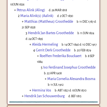
18 JUN 1826
+
Petrus Alink (Aling)
d:
26 MAR 1818
2
Maria Alink(s) (Aalink)
d:
2 OCT 1830
+
Matthias (Mattheus) Groothedde
b:
11 DEC 1787
d:
21 SEP 1828
3
Hendrik Jan Bartes Groothedde
b:
11 JUN 1824
d:
24 OCT 1895
+
Aleida Hermeling
b:
14 OCT 1840
d:
10 DEC 1917
4
Gerrit Derk Groothedde
b:
20 FEB 1879
+
Roelfien Frederika Bouckaert
b:
8 SEP
1884
5
Ivo Ferdinand Josephus Groothedde
b:
22 APR 1908
+
Maria Cornelia Alexandra Bosma
b:
11 JUL 1912
+
Hermina Vos
b:
ABT 1827
d:
18 JUN 1870
+
Hendrik Jan Schouwenburg
d:
BEF 1815