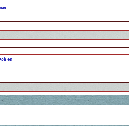
ssen
Köhlen