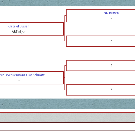
NN Bussen
-
Gabriel Bussen
ABT 1670
-
?
?
rudis Schuermans alias Schmitz
-
?