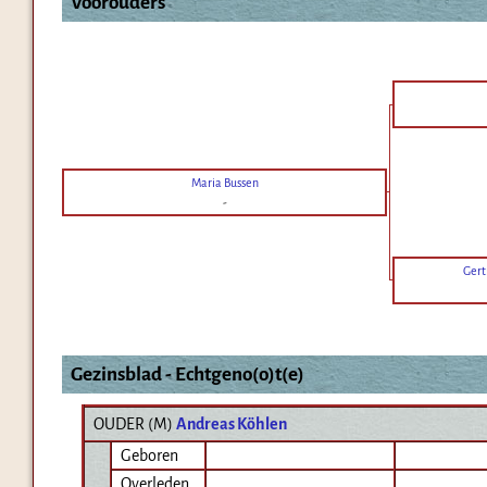
Voorouders
Maria Bussen
-
Gert
Gezinsblad - Echtgeno(o)t(e)
OUDER (
M
)
Andreas Köhlen
Geboren
Overleden