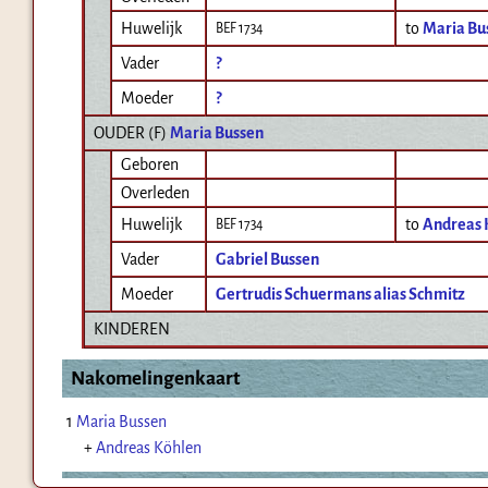
Huwelijk
to
Maria Bu
BEF 1734
Vader
?
Moeder
?
OUDER (
F
)
Maria Bussen
Geboren
Overleden
Huwelijk
to
Andreas 
BEF 1734
Vader
Gabriel Bussen
Moeder
Gertrudis Schuermans alias Schmitz
KINDEREN
Nakomelingenkaart
1
Maria Bussen
+
Andreas Köhlen