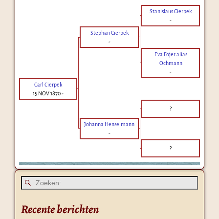
Stanislaus Cierpek
-
Stephan Cierpek
-
Eva Fojer alias
Ochmann
-
Carl Cierpek
15 NOV 1870
-
?
Johanna Henselmann
-
?
Recente berichten