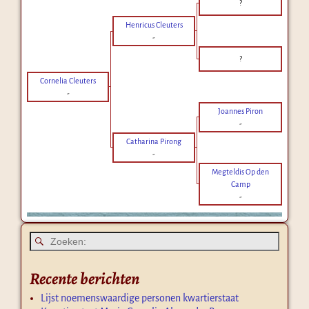
?
Henricus Cleuters
-
?
Cornelia Cleuters
-
Joannes Piron
-
Catharina Pirong
-
Megteldis Op den
Camp
-
Recente berichten
Lijst noemenswaardige personen kwartierstaat