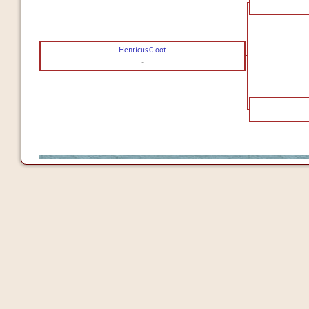
Henricus Cloot
-