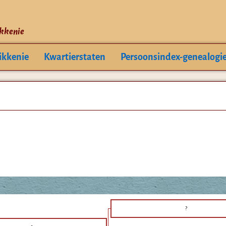
ikkenie
ikkenie
Kwartierstaten
Persoonsindex-genealogi
?