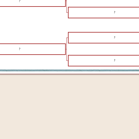
?
?
?
?
?