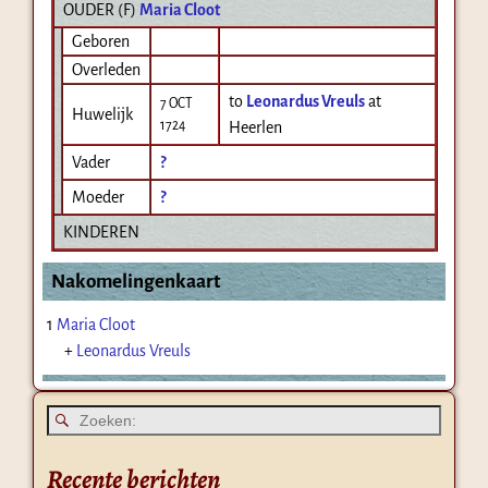
OUDER (
F
)
Maria Cloot
Geboren
Overleden
to
Leonardus Vreuls
at
7 OCT
Huwelijk
1724
Heerlen
Vader
?
Moeder
?
KINDEREN
Nakomelingenkaart
1
Maria Cloot
+
Leonardus Vreuls
Recente berichten