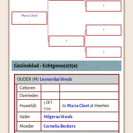
?
Maria Cloot
-
?
?
?
Gezinsblad - Echtgeno(o)t(e)
OUDER (
M
)
Leonardus Vreuls
Geboren
Overleden
7 OCT
Huwelijk
to
Maria Cloot
at Heerlen
1724
Vader
Hilgerus Vreuls
Moeder
Cornelia Beckers