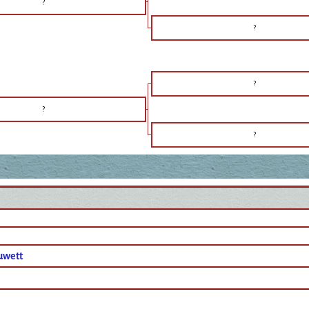
?
?
?
?
?
uwett