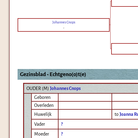
Johannes Cnops
-
Gezinsblad - Echtgeno(o)t(e)
OUDER (
M
)
Johannes Cnops
Geboren
Overleden
Huwelijk
to
Joanna R
Vader
?
Moeder
?