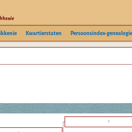
ikkenie
ikkenie
Kwartierstaten
Persoonsindex-genealogi
?