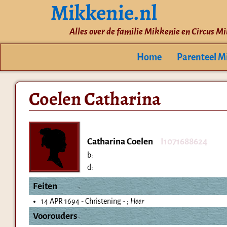
Mikkenie.nl
Alles over de familie Mikkenie en Circus M
Home
Parenteel M
Coelen Catharina
Catharina Coelen
I1071688624
b:
d:
Feiten
14 APR 1694 - Christening - ;
Heer
Voorouders