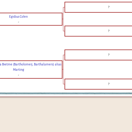
?
Egidius Colen
-
?
?
a Bietme (Bartholomeij, Barthalamers) alias
Marting
-
?