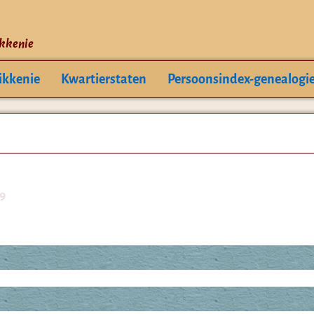
ikkenie
ikkenie
Kwartierstaten
Persoonsindex-genealogi
9