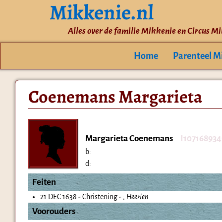
Mikkenie.nl
Alles over de familie Mikkenie en Circus M
Home
Parenteel M
Coenemans Margarieta
Margarieta Coenemans
I107168934
b:
d:
Feiten
21 DEC 1638 - Christening - ;
Heerlen
Voorouders