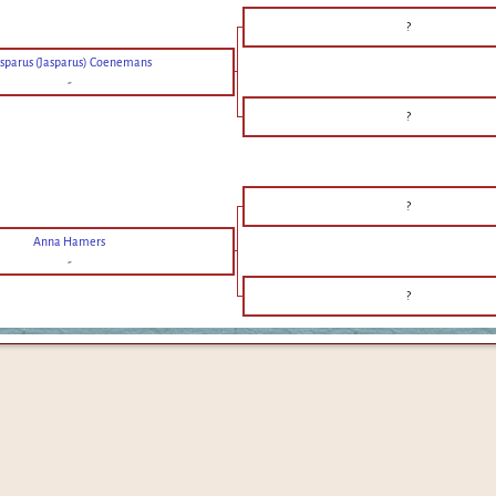
?
sparus (Jasparus) Coenemans
-
?
?
Anna Hamers
-
?