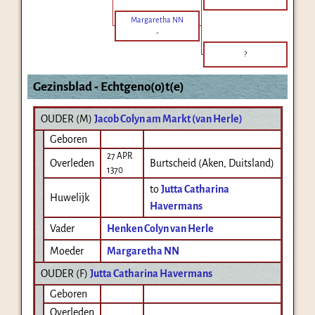
Margaretha NN
-
?
Gezinsblad - Echtgeno(o)t(e)
OUDER (
M
)
Jacob Colyn am Markt (van Herle)
Geboren
27 APR
Overleden
Burtscheid (Aken, Duitsland)
1370
to
Jutta Catharina
Huwelijk
Havermans
Vader
Henken Colyn van Herle
Moeder
Margaretha NN
OUDER (
F
)
Jutta Catharina Havermans
Geboren
Overleden