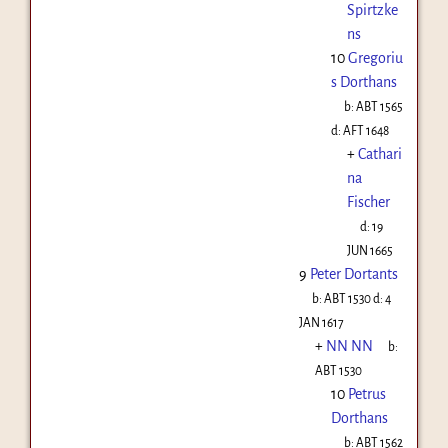
Spirtzke
ns
10
Gregoriu
s Dorthans
b:
ABT 1565
d:
AFT 1648
+
Cathari
na
Fischer
d:
19
JUN 1665
9
Peter Dortants
b:
ABT 1530
d:
4
JAN 1617
+
NN NN
b:
ABT 1530
10
Petrus
Dorthans
b:
ABT 1562