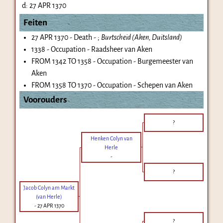
d:
27 APR 1370
Feiten
27 APR 1370 - Death - ;
Burtscheid (Aken, Duitsland)
1338 - Occupation - Raadsheer van Aken
FROM 1342 TO 1358 - Occupation - Burgemeester van
Aken
FROM 1358 TO 1370 - Occupation - Schepen van Aken
Voorouders
?
Henken Colyn van
Herle
-
?
Jacob Colyn am Markt
(van Herle)
-
27 APR 1370
?