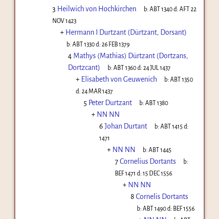
3
Heilwich von Hochkirchen
b:
ABT 1340
d:
AFT 22
NOV 1423
+
Hermann I Durtzant (Dürtzant, Dorsant)
b:
ABT 1330
d:
26 FEB 1379
4
Mathys (Mathias) Dürtzant (Dortzans,
Dortzcant)
b:
ABT 1360
d:
24 JUL 1437
+
Elisabeth von Geuwenich
b:
ABT 1350
d:
24 MAR 1437
5
Peter Durtzant
b:
ABT 1380
+
NN NN
6
Johan Durtant
b:
ABT 1415
d:
1471
+
NN NN
b:
ABT 1445
7
Cornelius Dortants
b:
BEF 1471
d:
15 DEC 1556
+
NN NN
8
Cornelis Dortants
b:
ABT 1490
d:
BEF 1556