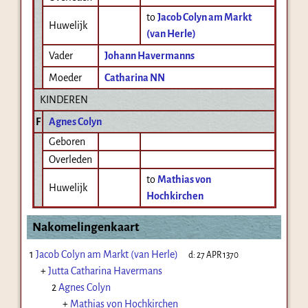
to
Jacob Colyn am Markt
Huwelijk
(van Herle)
Vader
Johann Havermanns
Moeder
Catharina NN
KINDEREN
F
Agnes Colyn
Geboren
Overleden
to
Mathias von
Huwelijk
Hochkirchen
Nakomelingenkaart
1
Jacob Colyn am Markt (van Herle)
d:
27 APR 1370
+
Jutta Catharina Havermans
2
Agnes Colyn
+
Mathias von Hochkirchen