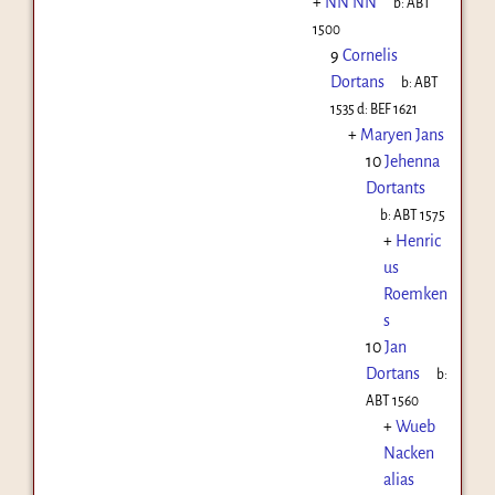
+
NN NN
b:
ABT
1500
9
Cornelis
Dortans
b:
ABT
1535
d:
BEF 1621
+
Maryen Jans
10
Jehenna
Dortants
b:
ABT 1575
+
Henric
us
Roemken
s
10
Jan
Dortans
b:
ABT 1560
+
Wueb
Nacken
alias