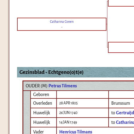
Catharina Conen
-
Gezinsblad - Echtgeno(o)t(e)
OUDER (
M
)
Petrus Tilmens
Geboren
Overleden
Brunssum
28 APR 1805
Huwelijk
to
Gertruij
26 JUN 1740
Huwelijk
to
Catharin
14 JAN 1749
Vader
Henricus Tilmans