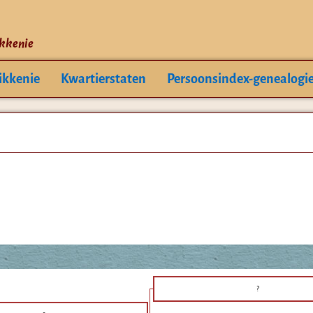
ikkenie
ikkenie
Kwartierstaten
Persoonsindex-genealogi
?