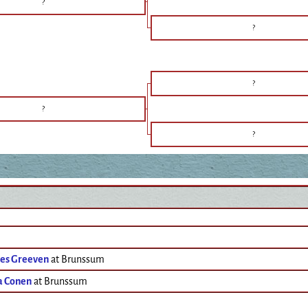
?
?
?
?
?
des Greeven
at Brunssum
a Conen
at Brunssum