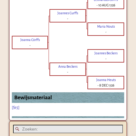
-
10 AUG 1726
Joannes Curffs
-
Maria Nouts
-
Joanna Cörffs
-
Joannes Beckers
-
Anna Beckers
-
Joanna Heuts
-
8 DEC 1726
Bewijsmateriaal
[S15]