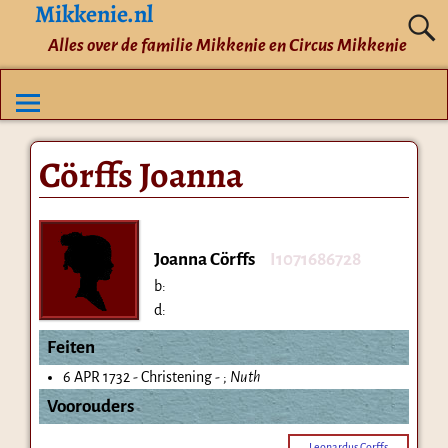
Mikkenie.nl
Alles over de familie Mikkenie en Circus Mikkenie
Cörffs Joanna
Joanna Cörffs
I1071686728
b:
d:
Feiten
6 APR 1732 - Christening - ;
Nuth
Voorouders
Leonardus Corffs