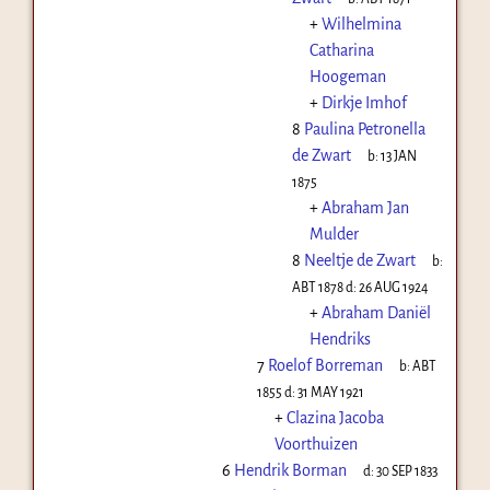
+
Wilhelmina
Catharina
Hoogeman
+
Dirkje Imhof
8
Paulina Petronella
de Zwart
b:
13 JAN
1875
+
Abraham Jan
Mulder
8
Neeltje de Zwart
b:
ABT 1878
d:
26 AUG 1924
+
Abraham Daniël
Hendriks
7
Roelof Borreman
b:
ABT
1855
d:
31 MAY 1921
+
Clazina Jacoba
Voorthuizen
6
Hendrik Borman
d:
30 SEP 1833