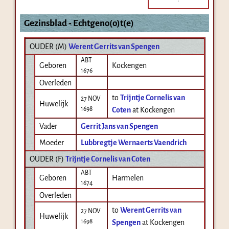
Gezinsblad - Echtgeno(o)t(e)
OUDER (
M
)
Werent Gerrits van Spengen
ABT
Geboren
Kockengen
1676
Overleden
to
Trijntje Cornelis van
27 NOV
Huwelijk
1698
Coten
at Kockengen
Vader
Gerrit Jans van Spengen
Moeder
Lubbregtje Wernaerts Vaendrich
OUDER (
F
)
Trijntje Cornelis van Coten
ABT
Geboren
Harmelen
1674
Overleden
to
Werent Gerrits van
27 NOV
Huwelijk
1698
Spengen
at Kockengen