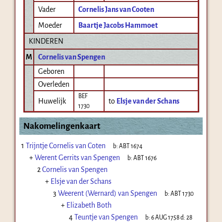
Vader
Cornelis Jans van Cooten
Moeder
Baartje Jacobs Hammoet
KINDEREN
M
Cornelis van Spengen
Geboren
Overleden
BEF
Huwelijk
to
Elsje van der Schans
1730
Nakomelingenkaart
1
Trijntje Cornelis van Coten
b:
ABT 1674
+
Werent Gerrits van Spengen
b:
ABT 1676
2
Cornelis van Spengen
+
Elsje van der Schans
3
Weerent (Wernard) van Spengen
b:
ABT 1730
+
Elizabeth Both
4
Teuntje van Spengen
b:
6 AUG 1758
d:
28