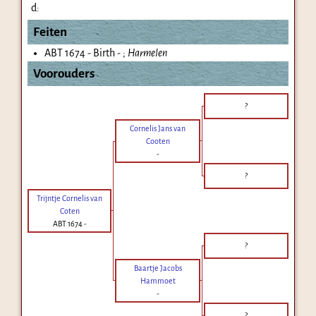
d:
Feiten
ABT 1674 - Birth - ;
Harmelen
Voorouders
?
Cornelis Jans van
Cooten
-
?
Trijntje Cornelis van
Coten
ABT 1674
-
?
Baartje Jacobs
Hammoet
-
?