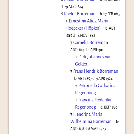
d:
29 AUG 1814
6
Roelof Borreman
b:
17 FEB 1815
+
Ernestina Alida Maria
Hoepcker (Höpker)
b:
ABT
1815
d:
14 NOV 1882
7
Cornelia Borreman
b:
ABT 1843
d:
1 APR 1910
+
Dirk Johannes van
Gelder
7
Frans Hendrik Borreman
b:
ABT 1857
d:
9 APR 1924
+
Petronella Catharina
Regenboog
+
Francina Frederika
Regenboog
d:
BEF 1889
7
Hendrina Maria
Wilhelmina Borreman
b:
ABT 1838
d:
8 MAR 1923