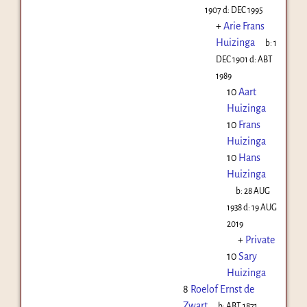
1907
d:
DEC 1995
+
Arie Frans
Huizinga
b:
1
DEC 1901
d:
ABT
1989
10
Aart
Huizinga
10
Frans
Huizinga
10
Hans
Huizinga
b:
28 AUG
1938
d:
19 AUG
2019
+
Private
10
Sary
Huizinga
8
Roelof Ernst de
Zwart
b:
ABT 1871