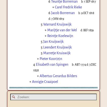
6
Teuntje Borreman
b:
1 SEP 1817
+
Carel Fredrik Rieke
6
Jacob Borreman
b:
9 OCT 1818
d:
7 JAN 1819
5
Warnard Kruijswijk
+
Marijtje van der Wel
d:
BEF 1839
+
Reintje Koelewijn
5
Jan Kruijswijk
5
Leendert Kruijswijk
5
Marretje Kruiswijk
+
Pieter Koor(e)n
4
Elisabeth van Spingen
b:
ABT 1774
d:
3 DEC
1828
+
Albertus Gerardus Bilders
+
Annigje Craaipoel