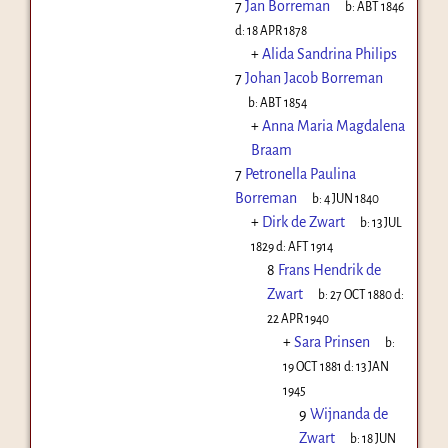
7
Jan Borreman
b:
ABT 1846
d:
18 APR 1878
+
Alida Sandrina Philips
7
Johan Jacob Borreman
b:
ABT 1854
+
Anna Maria Magdalena
Braam
7
Petronella Paulina
Borreman
b:
4 JUN 1840
+
Dirk de Zwart
b:
13 JUL
1829
d:
AFT 1914
8
Frans Hendrik de
Zwart
b:
27 OCT 1880
d:
22 APR 1940
+
Sara Prinsen
b:
19 OCT 1881
d:
13 JAN
1945
9
Wijnanda de
Zwart
b:
18 JUN