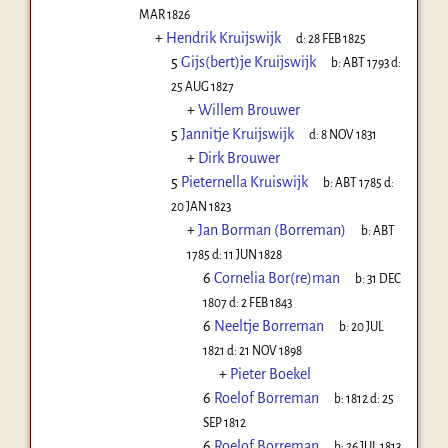
MAR 1826
+
Hendrik Kruijswijk
d:
28 FEB 1825
5
Gijs(bert)je Kruijswijk
b:
ABT 1793
d:
25 AUG 1827
+
Willem Brouwer
5
Jannitje Kruijswijk
d:
8 NOV 1831
+
Dirk Brouwer
5
Pieternella Kruiswijk
b:
ABT 1785
d:
20 JAN 1823
+
Jan Borman (Borreman)
b:
ABT
1785
d:
11 JUN 1828
6
Cornelia Bor(re)man
b:
31 DEC
1807
d:
2 FEB 1843
6
Neeltje Borreman
b:
20 JUL
1821
d:
21 NOV 1898
+
Pieter Boekel
6
Roelof Borreman
b:
1812
d:
25
SEP 1812
6
Roelof Borreman
b:
26 JUL 1813