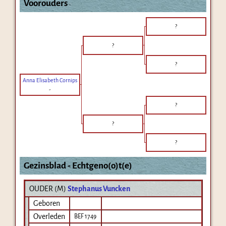
Voorouders
?
?
?
Anna Elisabeth Cornips
-
?
?
?
Gezinsblad - Echtgeno(o)t(e)
OUDER (
M
)
Stephanus Vuncken
Geboren
Overleden
BEF 1749