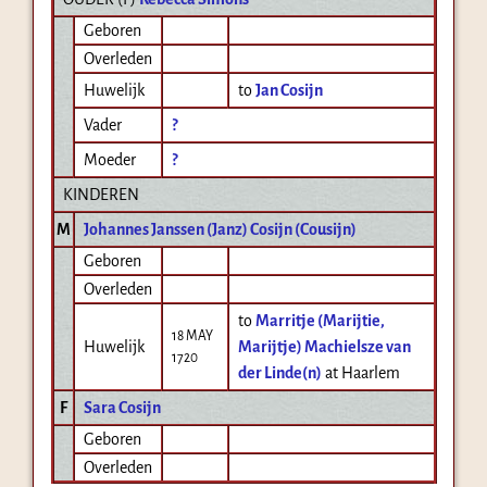
Geboren
Overleden
Huwelijk
to
Jan Cosijn
Vader
?
Moeder
?
KINDEREN
M
Johannes Janssen (Janz) Cosijn (Cousijn)
Geboren
Overleden
to
Marritje (Marijtie,
18 MAY
Huwelijk
Marijtje) Machielsze van
1720
der Linde(n)
at Haarlem
F
Sara Cosijn
Geboren
Overleden