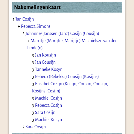
Nakomelingenkaart
1
Jan Cosijn
+
Rebecca Simons
2
Johannes Janssen (Janz) Cosijn (Cousijn)
+
Marritje (Marijtie, Marijtje) Machielsze van der
Linde(n)
3
Jan Kousijn
3
Jan Cousijn
3
Tanneke Kosyn
3
Rebeca (Rebekka) Cousijn (Kosijns)
3
Elisabet Cozijn (Kosijn, Couzin, Cousijn,
Kosijns, Cosijn)
3
Machiel Cosijn
3
Rebecca Cosijn
3
Sara Cosijn
3
Machiel Kosyn
2
Sara Cosijn