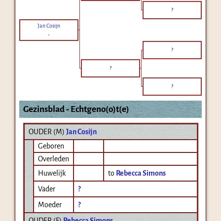
?
Jan Cosijn
-
?
?
?
Gezinsblad - Echtgeno(o)t(e)
OUDER (
M
)
Jan Cosijn
Geboren
Overleden
Huwelijk
to
Rebecca Simons
Vader
?
Moeder
?
OUDER (
F
)
Rebecca Simons