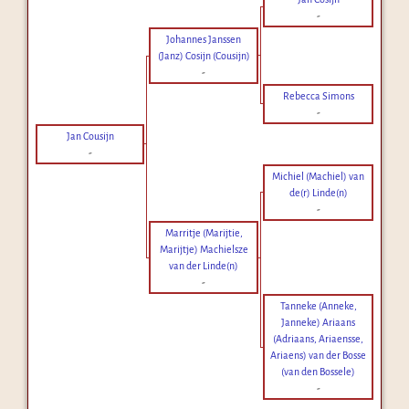
-
Johannes Janssen
(Janz) Cosijn (Cousijn)
-
Rebecca Simons
-
Jan Cousijn
-
Michiel (Machiel) van
de(r) Linde(n)
-
Marritje (Marijtie,
Marijtje) Machielsze
van der Linde(n)
-
Tanneke (Anneke,
Janneke) Ariaans
(Adriaans, Ariaensse,
Ariaens) van der Bosse
(van den Bossele)
-