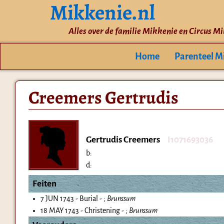
Mikkenie.nl
Alles over de familie Mikkenie en Circus M
Home
Parenteel M
Creemers Gertrudis
Gertrudis Creemers
I1071693036
b:
d:
Feiten
7 JUN 1743 - Burial - ;
Brunssum
18 MAY 1743 - Christening - ;
Brunssum