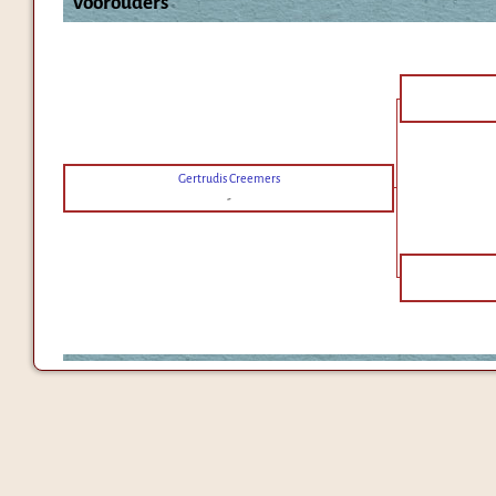
Voorouders
Gertrudis Creemers
-