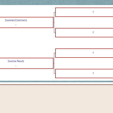
?
Joannes Creemers
-
?
?
Joanna Nauts
-
?