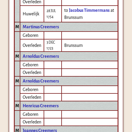
Overleden
to
Jacobus Timmermans
at
28 JUL
Huwelijk
1754
Brunssum
M
Martinus Creemers
Geboren
3 DEC
Overleden
Brunssum
1723
M
Arnoldus Creemers
Geboren
Overleden
M
Arnoldus Creemers
Geboren
Overleden
M
Henricus Creemers
Geboren
Overleden
M
Joannes Creemers