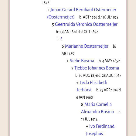
1872
+
Johan Gerard Bernhard Ostermeijer
(Oostermeijer)
b:
ABT 1796
d:
18 JUL 1875
5
Geertruida Veronica Oostermeijer
b:
13 JAN 1826
d:
6 OCT 1892
+
?
6
Marianne Oostermeijer
b:
ABT 1851
+
Siebe Bosma
b:
4 MAY 1852
7
Tjebbe Johannes Bosma
b:
19 AUG 1876
d:
28 AUG 1957
+
Tecla Elisabeth
Terhorst
b:
23 APR 1876
d:
6 JAN 1960
8
Maria Cornelia
Alexandra Bosma
b:
11 JUL 1912
+
Ivo Ferdinand
Josephus