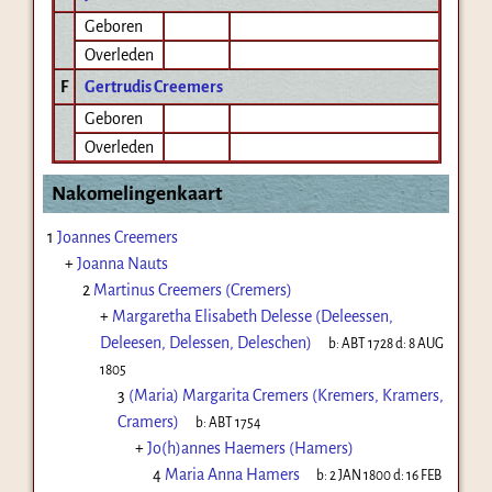
Geboren
Overleden
F
Gertrudis Creemers
Geboren
Overleden
Nakomelingenkaart
1
Joannes Creemers
+
Joanna Nauts
2
Martinus Creemers (Cremers)
+
Margaretha Elisabeth Delesse (Deleessen,
Deleesen, Delessen, Deleschen)
b:
ABT 1728
d:
8 AUG
1805
3
(Maria) Margarita Cremers (Kremers, Kramers,
Cramers)
b:
ABT 1754
+
Jo(h)annes Haemers (Hamers)
4
Maria Anna Hamers
b:
2 JAN 1800
d:
16 FEB