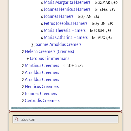
4
Maria Margarita Haemers
b:
22 MAR 1780
4
Joannes Henricus Hamers
b:
14 FEB 1783
4
Joannes Hamers
b:
27 JAN 1784
4
Petrus Josephus Hamers
b:
29 JUN 1785
4
Maria Theresia Hamers
b:
25 JUN 1786
4
Maria Catharina Hamers
b:
9 AUG 1787
3
Joannes Arnoldus Cremers
2
Helena Creemers (Cremers)
+
Jacobus Timmermans
2
Martinus Creemers
d:
3 DEC 1723
2
Arnoldus Creemers
2
Arnoldus Creemers
2
Henricus Creemers
2
Joannes Creemers
2
Gertrudis Creemers