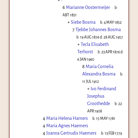
6
Marianne Oostermeijer
b:
ABT 1851
+
Siebe Bosma
b:
4 MAY 1852
7
Tjebbe Johannes Bosma
b:
19 AUG 1876
d:
28 AUG 1957
+
Tecla Elisabeth
Terhorst
b:
23 APR 1876
d:
6 JAN 1960
8
Maria Cornelia
Alexandra Bosma
b:
11 JUL 1912
+
Ivo Ferdinand
Josephus
Groothedde
b:
22
APR 1908
4
Maria Helena Hamers
b:
15 MAY 1781
4
Maria Agnes Haemers
4
Joanna Gertrudis Haemers
b:
13 FEB 1779