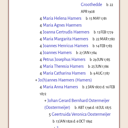
Groothedde
b:
22
APR 1908
4
Maria Helena Hamers
b:
15 MAY 1781
4
Maria Agnes Haemers
4
Joanna Gertrudis Haemers
b:
13 FEB 1779
4
Maria Margarita Haemers
b:
22 MAR 1780
4
Joannes Henricus Hamers
b:
14 FEB 1783
4
Joannes Hamers
b:
27 JAN 1784
4
Petrus Josephus Hamers
b:
29 JUN 1785
4
Maria Theresia Hamers
b:
25 JUN 1786
4
Maria Catharina Hamers
b:
9 AUG 1787
+
Jo(h)annes Haemers (Hamers)
4
Maria Anna Hamers
b:
2 JAN 1800
d:
16 FEB
1872
+
Johan Gerard Bernhard Ostermeijer
(Oostermeijer)
b:
ABT 1796
d:
18 JUL 1875
5
Geertruida Veronica Oostermeijer
b:
13 JAN 1826
d:
6 OCT 1892
+
?